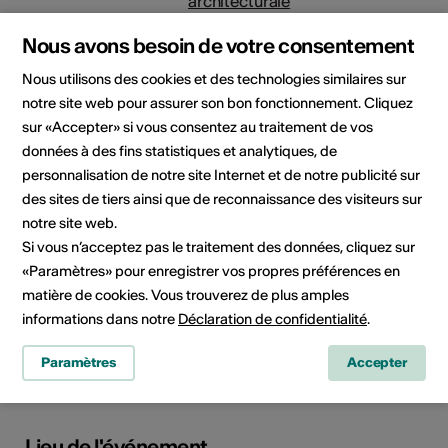
architecturale
Nous avons besoin de votre consentement
Organisateur
Théâtre Les Halles
Espace de création et d’accueil
Nous utilisons des cookies et des technologies similaires sur
des arts de la scène
notre site web pour assurer son bon fonctionnement. Cliquez
Route ancien Sierre 13
sur «Accepter» si vous consentez au traitement de vos
CP 96
données à des fins statistiques et analytiques, de
3960 Sierre
personnalisation de notre site Internet et de notre publicité sur
Téléphone +41 27 452 02 90
des sites de tiers ainsi que de reconnaissance des visiteurs sur
Réservations +41 27 452 02 90
notre site web.
E-Mail
Si vous n’acceptez pas le traitement des données, cliquez sur
Site Internet
«Paramètres» pour enregistrer vos propres préférences en
matière de cookies. Vous trouverez de plus amples
informations dans notre
Déclaration de confidentialité
.
Domaine
Type d'événement
Spectacle
Paramètres
Accepter
Lieu de l'événement