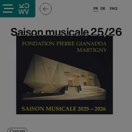
FR
DE
FAQ
Saison musicale 25/26
Saison musicale 25/26
Concert