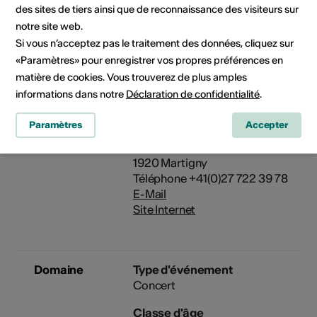
des sites de tiers ainsi que de reconnaissance des visiteurs sur
Toilettes
notre site web.
partiellement
Si vous n’acceptez pas le traitement des données, cliquez sur
accessibles en
fauteuil roulant
«Paramètres» pour enregistrer vos propres préférences en
matière de cookies. Vous trouverez de plus amples
Détails sur l'accessibilité
architecturale
informations dans notre
Déclaration de confidentialité
.
Paramètres
Accepter
Organisateur
Fondation Pierre Gianadda
Rue du Forum 59
1920 Martigny
Téléphone +41(0)27 722 39 78
E-Mail
Site Internet
Domaine
Type d'événement
Concert
Classe d'âge