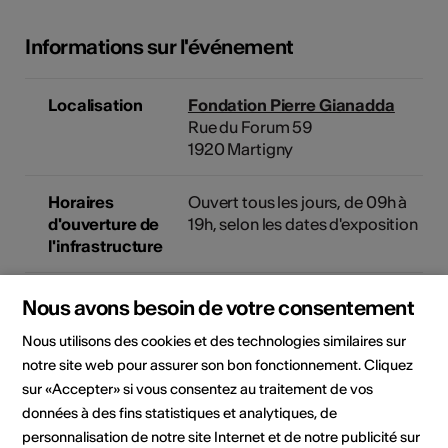
Informations sur l'événement
Localisation
Fondation Pierre Gianadda
Rue du Forum 59
1920 Martigny
Horaires
Ouvert tous les jours, de 09h à
d'ouverture de
19h, selon les dates d'exposition
l'infrastructure
Place de parc
Accessibilité
Nous avons besoin de votre consentement
accessible en
architecturale
fauteuil
Nous utilisons des cookies et des technologies similaires sur
roulant
notre site web pour assurer son bon fonctionnement. Cliquez
Partiellement
sur «Accepter» si vous consentez au traitement de vos
accessible en
données à des fins statistiques et analytiques, de
fauteuil
personnalisation de notre site Internet et de notre publicité sur
roulant