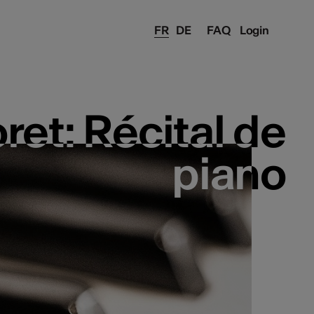
FR
DE
FAQ
Login
et: Récital de
et: Récital de
piano
piano