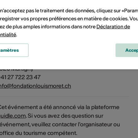
 n’acceptez pas le traitement des données, cliquez sur «Para
Fondation Louis Moret
registrer vos propres préférences en matière de cookies. Vo
hemin des Barrières 33
ez de plus amples informations dans notre
Déclaration de
1920 Martigny
ntialité
.
ramètres
Accep
Fondation Louis Moret
hemin des Barrières 33
1920 Martigny
41 27 722 23 47
nfo@fondationlouismoret.ch
et événement a été annoncé via la plateforme
guidle.com
. Si vous avez des question sur
'événement, veuillez contacter l'organisateur ou
'office du tourisme compétent.