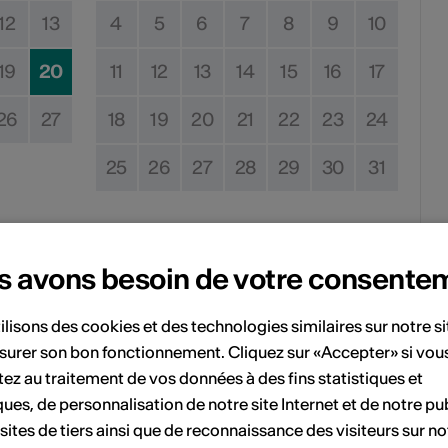
12
13
4
5
6
7
8
9
10
19
20
11
12
13
14
15
16
17
26
27
18
19
20
21
22
23
24
25
26
27
28
29
30
31
Pas de date de mise en œuvre
s avons besoin de votre consente
vénement à votre calendrier.
ilisons des cookies et des technologies similaires sur notre s
surer son bon fonctionnement. Cliquez sur «Accepter» si vou
ez au traitement de vos données à des fins statistiques et
'événement
ques, de personnalisation de notre site Internet et de notre pub
 sites de tiers ainsi que de reconnaissance des visiteurs sur no