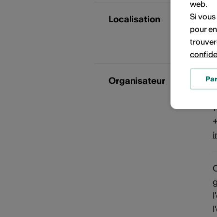
web.
Si vous
Localisation
pour en
C
trouver
confide
Pa
Organisateur
C
+
i
C
l
l