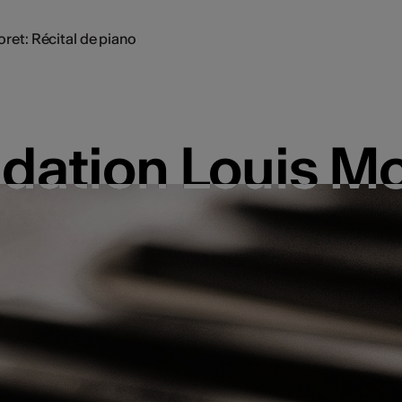
ret: Récital de piano
dation Louis Mor
dation Louis Mor