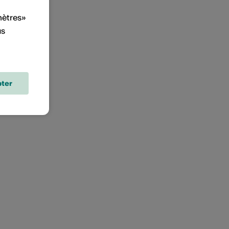
mètres»
us
ter