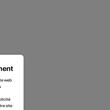
ment
ite web
s
licité
tre site