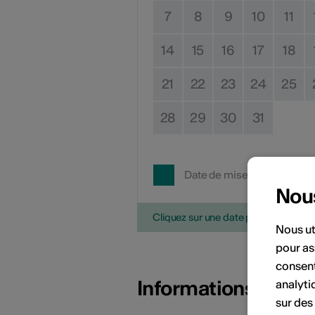
7
8
9
10
11
14
15
16
17
18
21
22
23
24
25
28
29
30
31
Date de mise en œuvre
Nou
Cliquez sur une date pour ajouter l'é
Nous ut
pour as
consent
Informations sur l
analyti
sur des