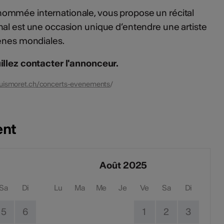
ommée internationale, vous propose un récital
nal est une occasion unique d’entendre une artiste
cènes mondiales.
illez contacter l'annonceur.
louismoret.ch/concerts-evenements
/
ent
Août 2025
Sa
Di
Lu
Ma
Me
Je
Ve
Sa
Di
5
6
1
2
3