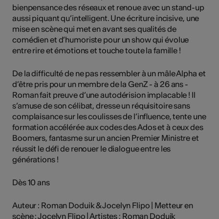
bienpensance des réseaux et renoue avec un stand-up
aussi piquant qu’intelligent. Une écriture incisive, une
mise en scène qui met en avant ses qualités de
comédien et d’humoriste pour un show qui évolue
entre rire et émotions et touche toute la famille !
De la difficulté de ne pas ressembler à un mâle Alpha et
d’être pris pour un membre de la GenZ - à 26 ans -
Roman fait preuve d’une autodérision implacable ! Il
s’amuse de son célibat, dresse un réquisitoire sans
complaisance sur les coulisses de l’influence, tente une
formation accélérée aux codes des Ados et à ceux des
Boomers, fantasme sur un ancien Premier Ministre et
réussit le défi de renouer le dialogue entre les
générations !
Dès 10 ans
Auteur : Roman Doduik & Jocelyn Flipo | Metteur en
scène : Jocelyn Flipo | Artistes : Roman Doduik