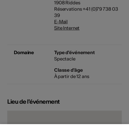
1908 Riddes
Réservations +41 (0)79 738 03
39
E-Mail
Site Internet
Domaine
Type d'événement
Spectacle
Classe d'âge
À partir de 12 ans
Lieu de l'événement