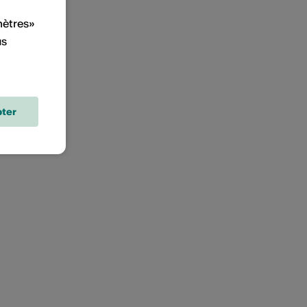
mètres»
us
ter