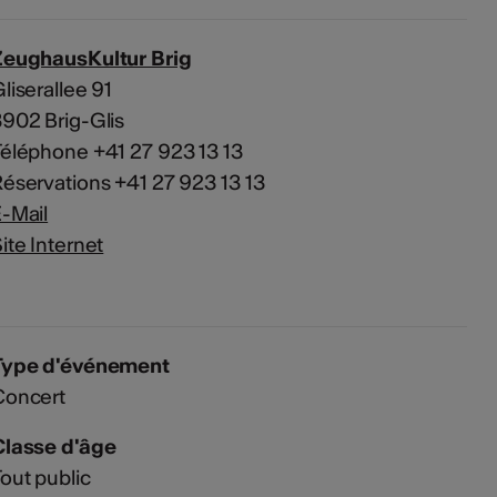
ZeughausKultur Brig
liserallee 91
902 Brig-Glis
éléphone +41 27 923 13 13
éservations +41 27 923 13 13
-Mail
ite Internet
Type d'événement
Concert
Classe d'âge
out public