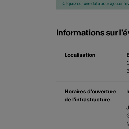
Cliquez sur une date pour ajouter l'é
Informations sur l
Localisation
B
G
3
Horaires d'ouverture
I
de l'infrastructure
J
G
M