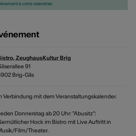
vénement à votre calendrier.
'événement
istro, ZeughausKultur Brig
liserallee 91
902 Brig-Glis
n Verbindung mit dem Veranstaltungskalender.
eden Donnerstag ab 20 Uhr: "Abusitz":
emütlicher Hock im Bistro mit Live Auftritt in
usik/Film/Theater.