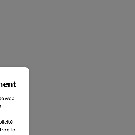
ment
ite web
s
licité
tre site