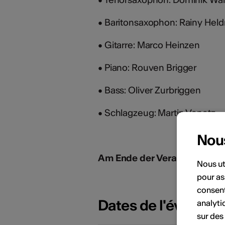
• Baritonsaxophon: Rainy Held
• Gitarre: Marco Heinzen
• Piano: Rouven Brigger
• Bass: Oliver Zurbriggen
• Schlagzeug: Martin Venetz
Nou
Am Ende der Veranstaltung b
Nous ut
pour as
consent
Dates de l'événem
analyti
sur des