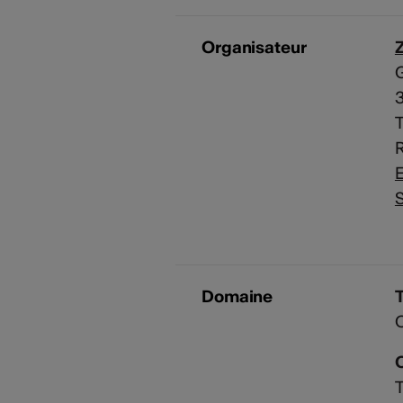
Organisateur
G
3
T
R
E
S
Domaine
T