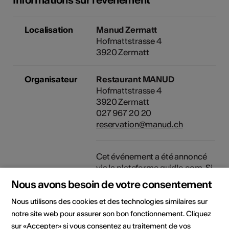
Localisation
Manud Zermatt
Hofmattstrasse 4
3920 Zermatt
Organisateur
Restaurant MANUD
Hofmattstrasse 4
3920 Zermatt
027 967 20 20
reservation@manud.ch
Cet événement a été annoncé
via la plateforme
guidle.com
. Si
vous avez des question sur
Nous avons besoin de votre consentement
l'événement, veuillez contacter
l'organisateur ou l'office du
Nous utilisons des cookies et des technologies similaires sur
tourisme compétent.
notre site web pour assurer son bon fonctionnement. Cliquez
sur «Accepter» si vous consentez au traitement de vos