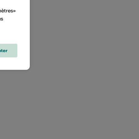
mètres»
us
ter