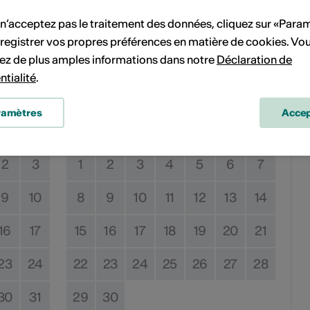
 n’acceptez pas le traitement des données, cliquez sur «Para
registrer vos propres préférences en matière de cookies. Vo
ent
ez de plus amples informations dans notre
Déclaration de
ntialité
.
Septembre 2025
ramètres
Accep
Sa
Di
Lu
Ma
Me
Je
Ve
Sa
Di
2
3
1
2
3
4
5
6
7
9
10
8
9
10
11
12
13
14
16
17
15
16
17
18
19
20
21
23
24
22
23
24
25
26
27
28
30
31
29
30