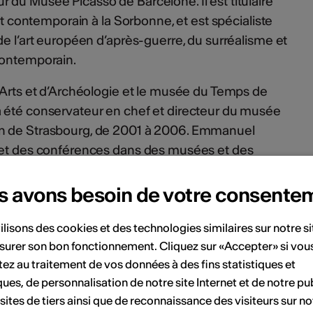
du Musée Picasso de Barcelone. Il est titulaire
art contemporain à la Sorbonne, et est spécialiste
de l’art européen d’après-guerre, du surréalisme et
contemporain.
-Arts et d’Archéologie et le musée du Temps de
 été conservateur en chef et directeur du musée
n de Strasbourg, de 2001 à 2006. Emmanuel
 et des conférences dans des musées et des
s et des thèses de doctorat.
s avons besoin de votre consente
ilisons des cookies et des technologies similaires sur notre s
is de la Fondation Opale, pour les membres du Club
surer son bon fonctionnement. Cliquez sur «Accepter» si vou
ez au traitement de vos données à des fins statistiques et
e en ligne
ques, de personnalisation de notre site Internet et de notre pub
 sites de tiers ainsi que de reconnaissance des visiteurs sur no
tionopale.ch
/