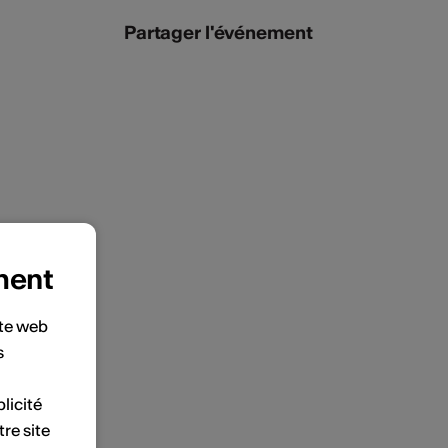
Partager l'événement
ment
ite web
s
licité
tre site