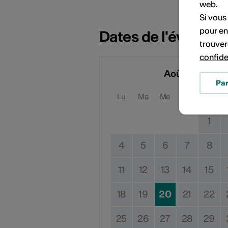
web.
Si vous
pour en
Dates de l'événem
trouver
confide
Août 2025
Pa
Lu
Ma
Me
Je
Ve
1
4
5
6
7
8
11
12
13
14
15
18
19
20
21
22
25
26
27
28
29