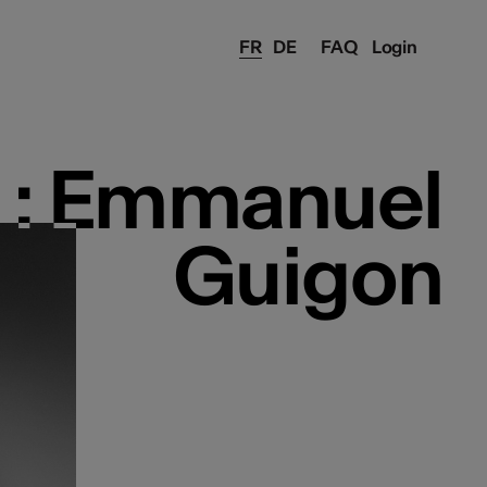
FR
DE
FAQ
Login
 : Emmanuel
 : Emmanuel
Guigon
Guigon