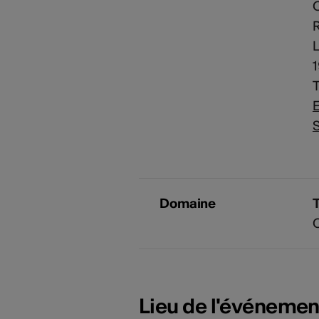
C
R
L
T
E
S
Domaine
Lieu de l'événemen