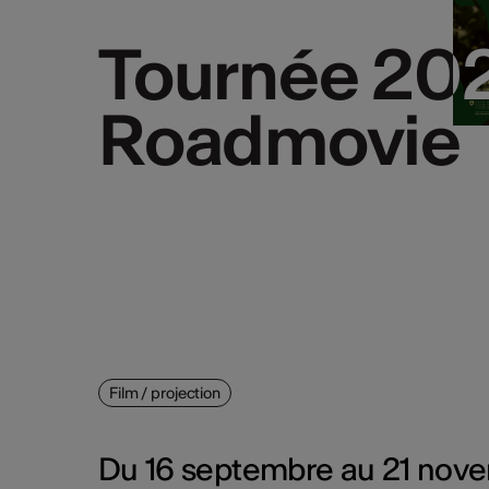
Tournée 202
Tournée 202
Roadmovie
Roadmovie
Film / projection
Du 16 septembre au 21 novem