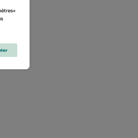
mètres»
us
ter