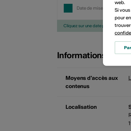
web.
Date de mise en œuvre
Si vous
pour en
trouver
Cliquez sur une date pour ajouter l'é
confide
Pa
Informations sur l
Moyens d'accès aux
L
contenus
Localisation
S
R