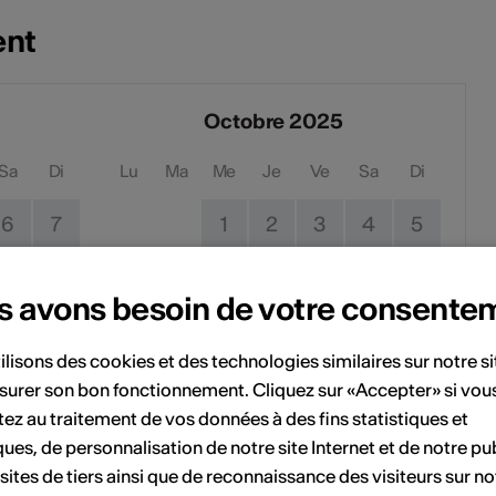
ent
Octobre 2025
Sa
Di
Lu
Ma
Me
Je
Ve
Sa
Di
6
7
1
2
3
4
5
13
14
6
7
8
9
10
11
12
s avons besoin de votre consente
20
21
13
14
15
16
17
18
19
ilisons des cookies et des technologies similaires sur notre s
27
28
20
21
22
23
24
25
26
surer son bon fonctionnement. Cliquez sur «Accepter» si vou
ez au traitement de vos données à des fins statistiques et
27
28
29
30
31
ques, de personnalisation de notre site Internet et de notre pub
 sites de tiers ainsi que de reconnaissance des visiteurs sur no