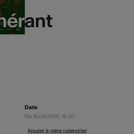
nérant
nérant
Date
Ma 16.09.2025, 18:30
Ajouter à votre calendrier