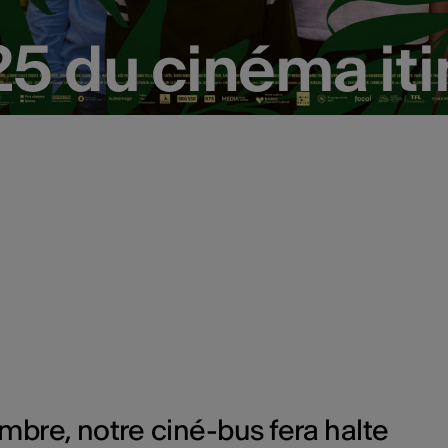
5 du cinéma iti
5 du cinéma iti
bre, notre ciné-bus fera halte