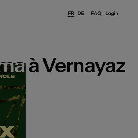
FR
DE
FAQ
Login
ma à Vernayaz
ma à Vernayaz