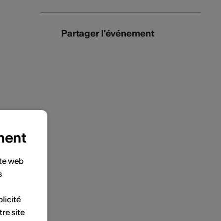
Partager l'événement
ment
ite web
s
licité
tre site