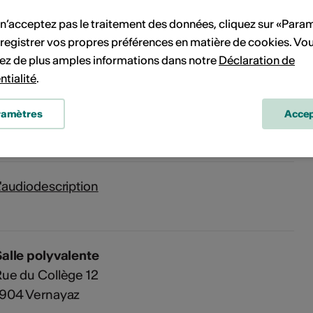
Pas de date de mise en œuvre
 n’acceptez pas le traitement des données, cliquez sur «Para
registrer vos propres préférences en matière de cookies. Vo
ez de plus amples informations dans notre
Déclaration de
vénement à votre calendrier.
ntialité
.
ramètres
Accep
'événement
'audiodescription
alle polyvalente
ue du Collège 12
1904 Vernayaz