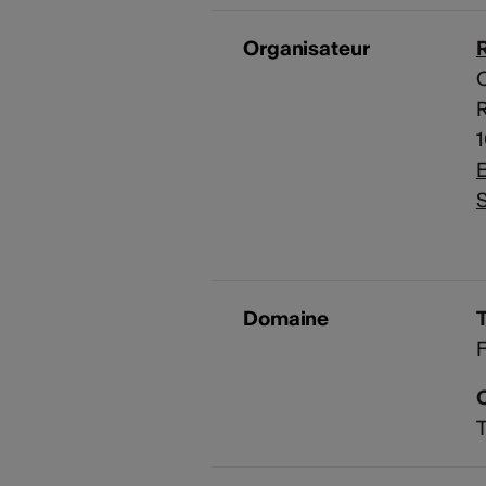
Organisateur
C
E
S
Domaine
F
T