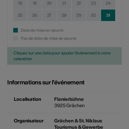
18
19
20
21
22
23
24
25
26
27
28
29
30
31
Date de mise en œuvre
Pas de date de mise en œuvre
Cliquez sur une date pour ajouter l'événement à votre
calendrier.
Informations sur l'événement
Localisation
Flanierbühne
3925 Grächen
Organisateur
Grächen & St. Niklaus
Tourismus & Gewerbe