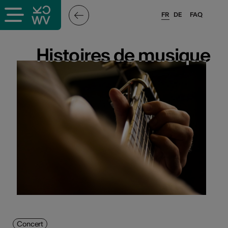
FR
DE
FAQ
Histoires de musique
Histoires de musique
Concert