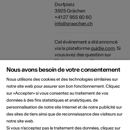
Dorfplatz
3925 Grächen
+41 27 955 60 60
info@graechen.ch
Cet événement a été annoncé
via la plateforme
guidle.com
. Si
vous avez des question sur
l'événement, veuillez contacter
l'organisateur ou l'office du
Nous avons besoin de votre consentement
tourisme compétent.
Nous utilisons des cookies et des technologies similaires sur
notre site web pour assurer son bon fonctionnement. Cliquez
Domaine
Type d'événement
sur «Accepter» si vous consentez au traitement de vos
Concert
données à des fins statistiques et analytiques, de
personnalisation de notre site Internet et de notre publicité sur
des sites de tiers ainsi que de reconnaissance des visiteurs sur
Lieu de l'événement
notre site web.
Si vous n’acceptez pas le traitement des données, cliquez sur