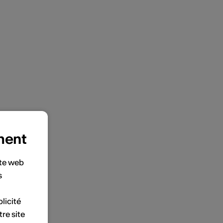
ment
ite web
s
licité
tre site