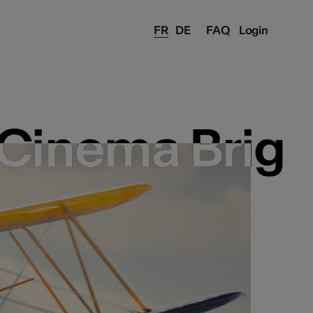
FR
DE
FAQ
Login
Cinema Brig
Cinema Brig