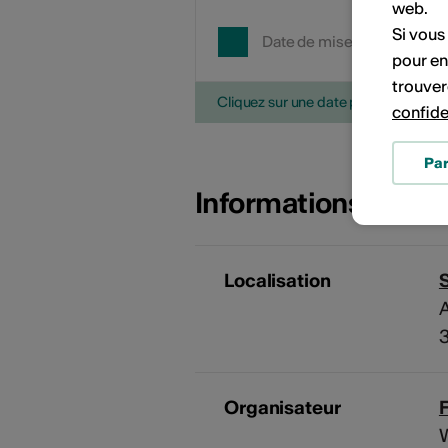
web.
Si vous
Date de mise en œuvre
pour en
trouver
Cliquez sur une date pour ajouter l'é
confide
Pa
Informations sur l
Localisation
A
3
Organisateur
F