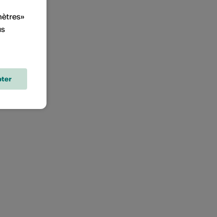
mètres»
us
ter