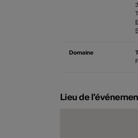
3
E
S
Domaine
F
Lieu de l'événemen