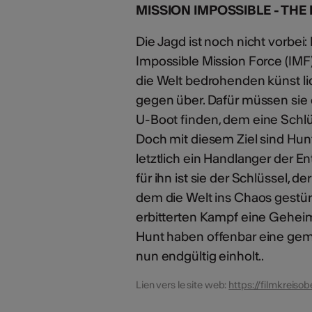
MISSION IMPOSSIBLE - THE
Die Jagd ist noch nicht vorbe
Impossible Mission Force (IMF
die Welt bedrohenden künst lich
gegen über. Dafür müssen sie
U-Boot finden, dem eine Schlü
Doch mit diesem Ziel sind Hunt 
letztlich ein Handlanger der E
für ihn ist sie der Schlüssel, d
dem die Welt ins Chaos gestür
erbitterten Kampf eine Geheim
Hunt haben offenbar eine ge
nun endgültig einholt..
Lien vers le site web:
https://filmkreisob