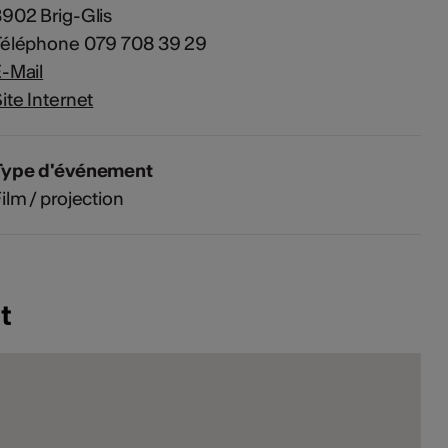
902 Brig-Glis
Téléphone 079 708 39 29
-Mail
ite Internet
Type d'événement
ilm / projection
t