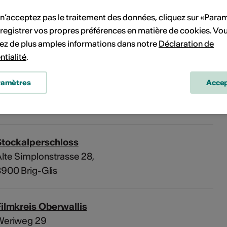
 n’acceptez pas le traitement des données, cliquez sur «Para
Pas de date de mise en œuvre
registrer vos propres préférences en matière de cookies. Vo
ez de plus amples informations dans notre
Déclaration de
vénement à votre calendrier.
ntialité
.
ramètres
Accep
'événement
Stockalperschloss
lte Simplonstrasse 28,
900 Brig-Glis
ilmkreis Oberwallis
Weriweg 29