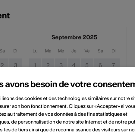
ent
Septembre 2025
Sa
Di
Lu
Ma
Me
Je
Ve
Sa
Di
2
3
1
2
3
4
5
6
7
9
10
8
9
10
11
12
13
14
s avons besoin de votre consente
16
17
15
16
17
18
19
20
21
ilisons des cookies et des technologies similaires sur notre s
surer son bon fonctionnement. Cliquez sur «Accepter» si vou
23
24
22
23
24
25
26
27
28
ez au traitement de vos données à des fins statistiques et
ques, de personnalisation de notre site Internet et de notre pub
30
31
29
30
 sites de tiers ainsi que de reconnaissance des visiteurs sur no