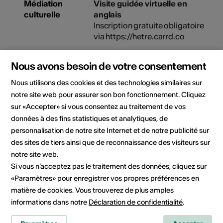
Médiation
Visite guidée virtuelle en
culturelle
anglais
Inscription gratuite obligatoire
via https://hetre.carrd.co
01.10.2025, 15:00 - 16:00
Nous avons besoin de votre consentement
Nous utilisons des cookies et des technologies similaires sur
Visite guidée
notre site web pour assurer son bon fonctionnement. Cliquez
Commentée par l'artiste
sur «Accepter» si vous consentez au traitement de vos
données à des fins statistiques et analytiques, de
03.10.2025, 14:00 - 15:00
personnalisation de notre site Internet et de notre publicité sur
des sites de tiers ainsi que de reconnaissance des visiteurs sur
Organisateur
Commune de Troistorrents
notre site web.
Aurélie Lhermitte-Compagnini
Si vous n’acceptez pas le traitement des données, cliquez sur
Place du Village 1
«Paramètres» pour enregistrer vos propres préférences en
Téléphone 0245640153
matière de cookies. Vous trouverez de plus amples
E-Mail
informations dans notre
Déclaration de confidentialité
.
Site Internet