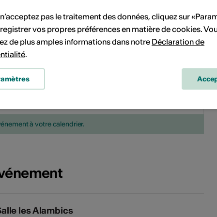
15
16
15
16
17
18
19
20
21
 n’acceptez pas le traitement des données, cliquez sur «Para
registrer vos propres préférences en matière de cookies. Vo
22
23
22
23
24
25
26
27
28
ez de plus amples informations dans notre
Déclaration de
ntialité
.
29
30
29
30
31
ramètres
Accep
Pas de date de mise en œuvre
vénement à votre calendrier.
'événement
alle les Alambics