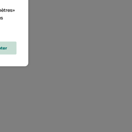
mètres»
us
ter