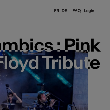
FR
DE
FAQ
Login
ambics : Pink
ambics : Pink
Floyd Tribute
Floyd Tribute