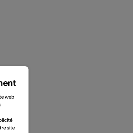
ment
ite web
s
licité
tre site