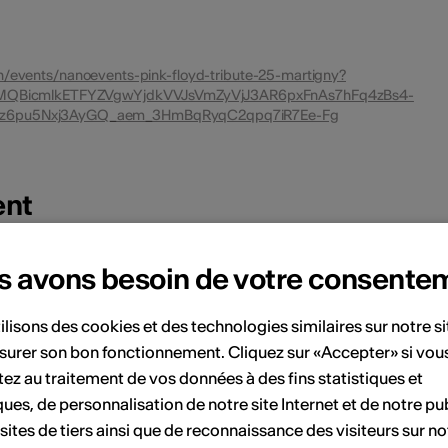
.ch/events/nanoevents-pink-floyd-tribute-25-martigny?
IxMQBicmlkETFYZVgwYjdkVVJsVmZyVjJ3AR6pxFnAs7hFq4zBs4-
qz6pu5Nxj3AyGQ_aem_3HmBqRyqC2qpq7iR7Ee-Fg
ent
s avons besoin de votre consente
Décembre 2025
Sa
Di
Lu
Ma
Me
Je
Ve
Sa
Di
ilisons des cookies et des technologies similaires sur notre s
surer son bon fonctionnement. Cliquez sur «Accepter» si vou
1
2
1
2
3
4
5
6
7
ez au traitement de vos données à des fins statistiques et
ques, de personnalisation de notre site Internet et de notre pub
8
9
8
9
10
11
12
13
14
 sites de tiers ainsi que de reconnaissance des visiteurs sur no