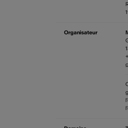
R
Organisateur
1
+
c
C
l
l