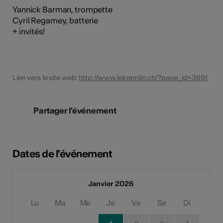
Yannick Barman, trompette
Cyril Regamey, batterie
+ invités!
Lien vers le site web:
http://www.lekremlin.ch/?page_id=3691
Partager l'événement
Dates de l'événement
Janvier 2026
Lu
Ma
Me
Je
Ve
Sa
Di