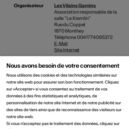
Organisateur
Les Vilains Gamins
Association responsable de la
salle "Le Kremlin"
Rue du Coppet
1870 Monthey
Téléphone 0041774065372
E-Mail
Site Internet
Nous avons besoin de votre consentement
Domaine
Type d'événement
Spectacle
Concert
Nous utilisons des cookies et des technologies similaires sur
notre site web pour assurer son bon fonctionnement. Cliquez
sur «Accepter» si vous consentez au traitement de vos
Lieu de l'événement
données à des fins statistiques et analytiques, de
personnalisation de notre site Internet et de notre publicité sur
des sites de tiers ainsi que de reconnaissance des visiteurs sur
notre site web.
Si vous n’acceptez pas le traitement des données, cliquez sur