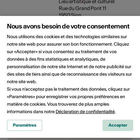
Lieu artistique et culturel
Rue du Grand Pont 11
1950 Sion
E-Mail
Nous avons besoin de votre consentement
Site Internet
Nous utilisons des cookies et des technologies similaires sur
notre site web pour assurer son bon fonctionnement. Cliquez
sur «Accepter» si vous consentez au traitement de vos
Domaine
Type d'événement
données à des fins statistiques et analytiques, de
Concert
personnalisation de notre site Internet et de notre publicité sur
des sites de tiers ainsi que de reconnaissance des visiteurs sur
Classe d'âge
À partir de 18 ans
notre site web.
Si vous n’acceptez pas le traitement des données, cliquez sur
«Paramètres» pour enregistrer vos propres préférences en
matière de cookies. Vous trouverez de plus amples
Lieu de l'événement
informations dans notre
Déclaration de confidentialité
.
Paramètres
Accepter