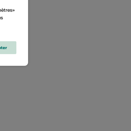
mètres»
us
ter