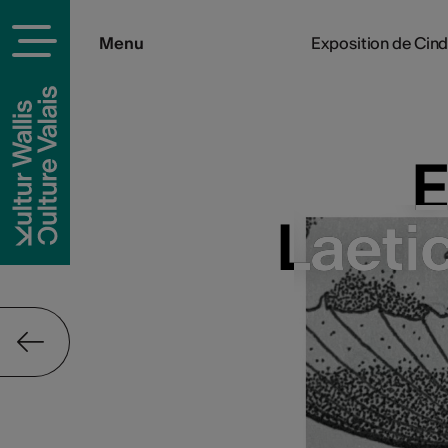
Menu
Exposition de Cind
E
E
Laeti
Laeti