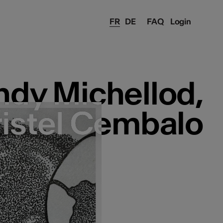
FR
DE
FAQ
Login
ndy Michellod,
ndy Michellod,
ristel Cembalo
ristel Cembalo