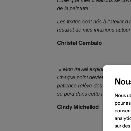
l’idée que mes créations se comp
de la peinture.
Les textes sont nés à l’atelier d
résultat de mes intuitions autour
Christel Cembalo
« Mon travail explore la finesse 
Chaque point devient une respira
Nou
patience relève des formes à la f
se perd dans cette mer de pointi
Nous ut
pour as
Cindy Michellod
consent
analyti
sur des