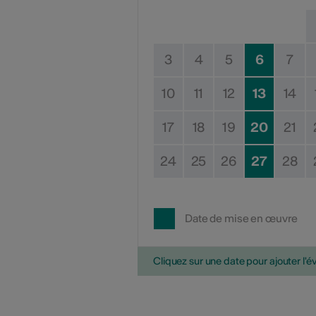
3
4
5
6
7
10
11
12
13
14
17
18
19
20
21
24
25
26
27
28
Date de mise en œuvre
Cliquez sur une date pour ajouter l'é