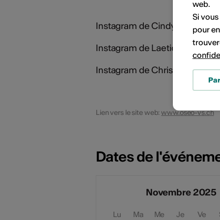
web.
Si vous
Instagram de Cindy Michellod :
pour en
trouver
Instagram de Laeticia Coupy :
confide
Instagram de Christel Cembalo 
Pa
Lien vers le site web:
www.oseo-vs.ch
Dates de l'événem
Novembre 2025
Lu
Ma
Me
Je
Ve