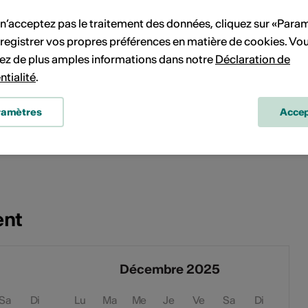
 n’acceptez pas le traitement des données, cliquez sur «Para
 the_furax
registrer vos propres préférences en matière de cookies. Vo
ez de plus amples informations dans notre
Déclaration de
 _cia_artwork_
ntialité
.
: aquarel.by.crstl
ramètres
Accep
ent
Décembre 2025
Sa
Di
Lu
Ma
Me
Je
Ve
Sa
Di