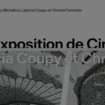
y Michellod, Laeticia Coupy et Christel Cembalo
xposition de Ci
xposition de Ci
cia Coupy et Ch
cia Coupy et Ch