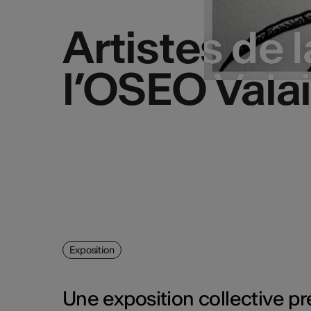
Artistes de 
Artistes de 
l’OSEO Vala
l’OSEO Vala
Exposition
Une exposition collective pré