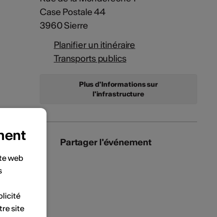
Case Postale 44
3960 Sierre
Planifier un itinéraire
Transports publics
Plus d'Informations sur
l'infrastructure
ment
Partager l'événement
ite web
s
licité
tre site