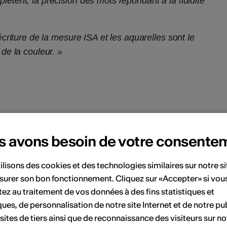
lètent, la précision des mots répondant à la fluidité
’écriture de la mesure ISA et les aquarelles sont le
 de la couleur. »
du pointillisme en noir et blanc et parfois en couleurs.
tion, une vibration qui construit l’image. Ce jeu de
s avons besoin de votre consente
ois fragiles et intenses. Ainsi, le regard du spectateur
llisme.»
ilisons des cookies et des technologies similaires sur notre s
surer son bon fonctionnement. Cliquez sur «Accepter» si vou
ez au traitement de vos données à des fins statistiques et
ques, de personnalisation de notre site Internet et de notre pub
 sites de tiers ainsi que de reconnaissance des visiteurs sur no