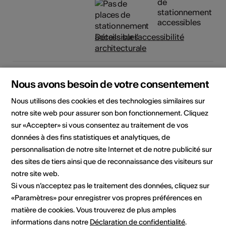
de
stationnement
accessibles
Détails sur l'accessibilité
architecturale
Organisateur
Jardin botanique alpin Flore-
Nous avons besoin de votre consentement
Alpe
Route de l'Adray 27
Nous utilisons des cookies et des technologies similaires sur
1938 Champex-Lac
notre site web pour assurer son bon fonctionnement. Cliquez
Téléphone 027 783 12 17
sur «Accepter» si vous consentez au traitement de vos
Réservations 027 783 12 17
données à des fins statistiques et analytiques, de
E-Mail
personnalisation de notre site Internet et de notre publicité sur
Site Internet
des sites de tiers ainsi que de reconnaissance des visiteurs sur
notre site web.
Si vous n’acceptez pas le traitement des données, cliquez sur
Domaine
Type d'événement
«Paramètres» pour enregistrer vos propres préférences en
Visite guidée
matière de cookies. Vous trouverez de plus amples
informations dans notre
Déclaration de confidentialité
.
Classe d'âge