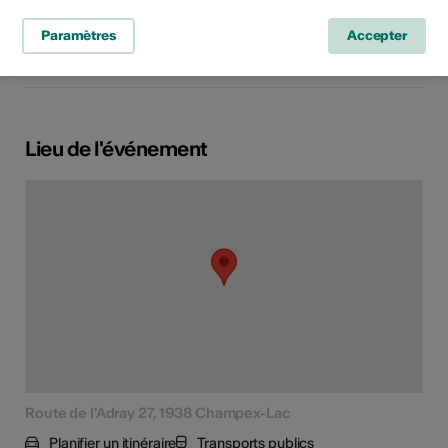
À partir de 12 ans
Paramètres
Accepter
Public cible
Lieu de l'événement
Route de l'Adray 27, 1938 Champex-Lac
Planifier un itinéraire
Transports publics