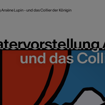
 Arsène Lupin - und das Collier der Königin
tervorstellung 
tervorstellung 
und das Coll
und das Coll