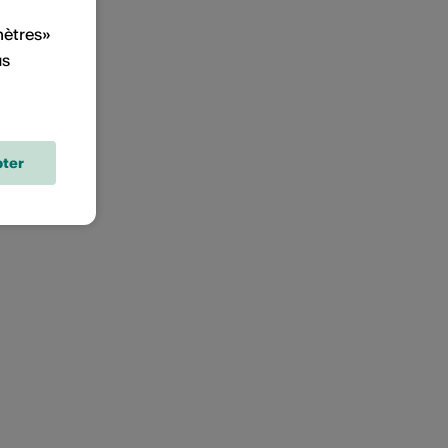
mètres»
us
ter