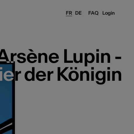
FR
DE
FAQ
Login
Arsène Lupin -
Arsène Lupin -
ier der Königin
ier der Königin