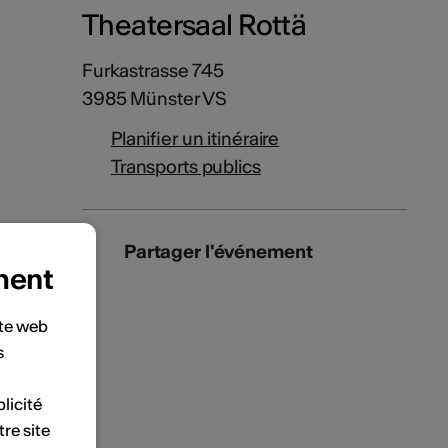
Theatersaal Rottä
Furkastrasse 745
3985 Münster VS
Planifier un itinéraire
Transports publics
Partager l'événement
ment
ite web
s
licité
tre site