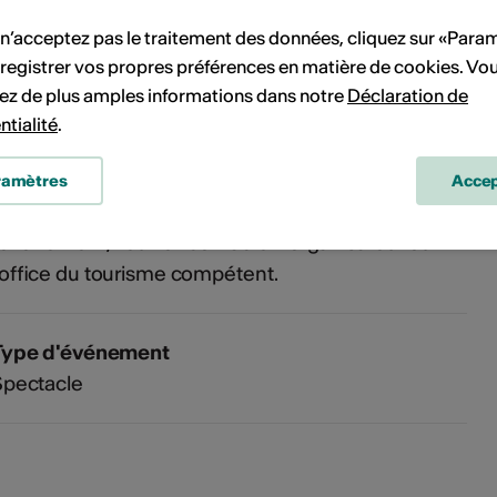
Theaterverein Obergoms
 n’acceptez pas le traitement des données, cliquez sur «Para
heatersaal Rottä
registrer vos propres préférences en matière de cookies. Vo
3985 Geschinen
ez de plus amples informations dans notre
Déclaration de
41 27 974 68 68
ntialité
.
et événement a été annoncé via la plateforme
ramètres
Accep
guidle.com
. Si vous avez des question sur
'événement, veuillez contacter l'organisateur ou
'office du tourisme compétent.
Type d'événement
Spectacle