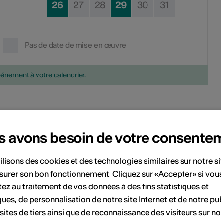
26
27
28
29
30
31
Pas de date de mise en œuvre
vénement à votre calendrier.
'événement
s avons besoin de votre consente
ilisons des cookies et des technologies similaires sur notre s
Theatersaal Rottä
surer son bon fonctionnement. Cliquez sur «Accepter» si vou
urkastrasse 745
ez au traitement de vos données à des fins statistiques et
3985 Münster VS
ques, de personnalisation de notre site Internet et de notre pub
 sites de tiers ainsi que de reconnaissance des visiteurs sur no