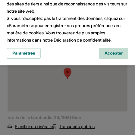
des sites de tiers ainsi que de reconnaissance des visiteurs sur
Domaine
Type d'événement
notre site web.
Spectacle
Si vous n’acceptez pas le traitement des données, cliquez sur
«Paramètres» pour enregistrer vos propres préférences en
matière de cookies. Vous trouverez de plus amples
Lieu de l'événement
informations dans notre
Déclaration de confidentialité
.
Paramètres
Accepter
ruelle de la Lombardie 29, 1950 Sion
Planifier un itinéraire
Transports publics