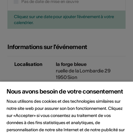
Pas de date de mise en œuvre
Cliquez sur une date pour ajouter l'événement à votre
calendrier.
Informations sur l'événement
Localisation
la forge bleue
ruelle de la Lombardie 29
1950 Sion
Nous avons besoin de votre consentement
Organisateur
La Forge Bleue
rue de la Lombardie 29
Nous utilisons des cookies et des technologies similaires sur
1950 Sion
notre site web pour assurer son bon fonctionnement. Cliquez
Téléphone +41 (0)79 686 67 39
sur «Accepter» si vous consentez au traitement de vos
données à des fins statistiques et analytiques, de
personnalisation de notre site Internet et de notre publicité sur