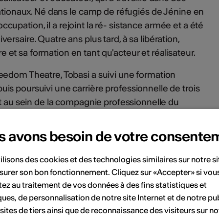
nationaux. Né dans le camp de réfugiés de Jénine en
'occupation, il a rejoint la ré- sistance armée et a été
rsaire. Quatre ans plus tard, à sa libération,
t sa formation en tant qu'acteur et réalisateur.
eedom Theatre, Tobasi a suivi une formation
s poursuivi une carrière professionnelle de trois
nt au sein de la compagnie professionnelle du
s avons besoin de votre consente
e avec surtitres français.
eparallele.net/index.php/programme/dialogresistance?
ilisons des cookies et des technologies similaires sur notre s
surer son bon fonctionnement. Cliquez sur «Accepter» si vou
ez au traitement de vos données à des fins statistiques et
ques, de personnalisation de notre site Internet et de notre pub
ent
 sites de tiers ainsi que de reconnaissance des visiteurs sur no