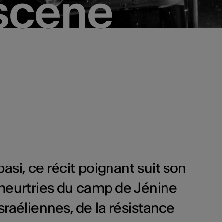
 scène
 scène
asi, ce récit poignant suit son
 meurtries du camp de Jénine
sraéliennes, de la résistance