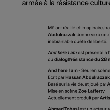
armée à la résistance culture
Mêlant réalité et imaginaire, t
Abdulrazzak
donne vie à une
inébranlable quête de liberté.
est présenté à l
And here I am
du
dialog#résistance du 28
And here I am -
Seul en scèn
Ecrit par
Hassan Abdulrazzak
Basé sur la vie de, et joué par
A
Mise en scène
Zoe Lafferty​
Actuellement produit par
Arti
Ahmed Tobasi
est un acteur, 