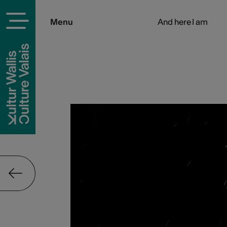
Menu
And here I am