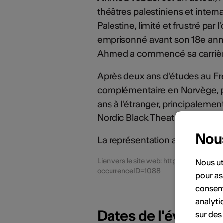
théâtres palestiniens et inter
Palestine, limité et frustré par l
emprisonné avant son 18e annive
Ahmed a commencé sa carrière e
Après deux ans d'études au Fr
complémentaire en Norvège, pui
ans à l'étranger, principaleme
Nordic Black Theatre.
Nou
La représentation a lieu en arab
Lien vers le site web:
https://www.espac
Nous ut
occurrenceID=1088
pour as
consent
analyti
Dates de l'événem
sur des