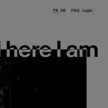
FR
DE
FAQ
Login
 here I am
 here I am