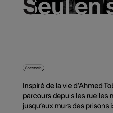
Seul en
Seul en
Spectacle
Inspiré de la vie d’Ahmed Tob
parcours depuis les ruelles
jusqu’aux murs des prisons i