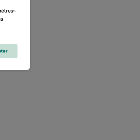
mètres»
us
ter