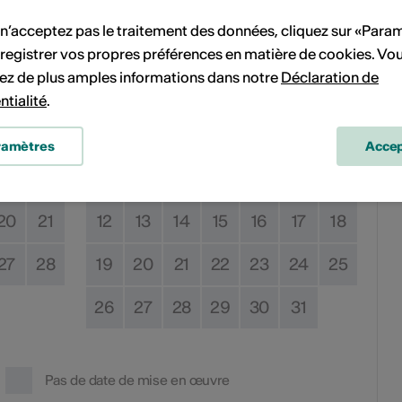
 n’acceptez pas le traitement des données, cliquez sur «Para
Janvier 2026
registrer vos propres préférences en matière de cookies. Vo
ez de plus amples informations dans notre
Déclaration de
Sa
Di
Lu
Ma
Me
Je
Ve
Sa
Di
ntialité
.
6
7
1
2
3
4
ramètres
Accep
13
14
5
6
7
8
9
10
11
20
21
12
13
14
15
16
17
18
27
28
19
20
21
22
23
24
25
26
27
28
29
30
31
Pas de date de mise en œuvre