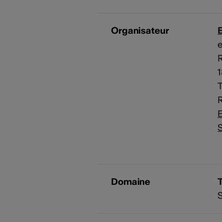
Organisateur
e
1
R
E
S
Domaine