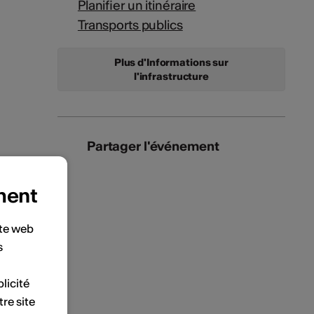
Planifier un itinéraire
Transports publics
Plus d'Informations sur
l'infrastructure
Partager l'événement
ment
ite web
s
licité
tre site