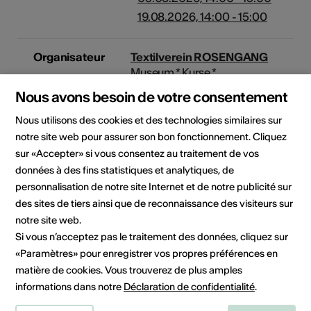
19.08.2026, 14:00 - 15:00
Organisateur
Textilverein ROSENGANG
Museum * Kurse *
Veranstaltungen
Nous avons besoin de votre consentement
Furkastr. 665
Münster VS
Nous utilisons des cookies et des technologies similaires sur
3985 Goms
notre site web pour assurer son bon fonctionnement. Cliquez
Téléphone +41792205753
sur «Accepter» si vous consentez au traitement de vos
Réservations +41792205753
données à des fins statistiques et analytiques, de
E-Mail
personnalisation de notre site Internet et de notre publicité sur
Site Internet
des sites de tiers ainsi que de reconnaissance des visiteurs sur
notre site web.
Domaine
Type d'événement
Si vous n’acceptez pas le traitement des données, cliquez sur
Exposition
«Paramètres» pour enregistrer vos propres préférences en
matière de cookies. Vous trouverez de plus amples
informations dans notre
Déclaration de confidentialité
.
Lieu de l'événement