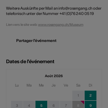
Weitere Auskünfte per Mail an info@rosengang.ch oder
telefonisch unter der Nummer +41 (0)76 240 05 19
Lien vers le site web:
www.rosengang.ch/Museum
Partager l'événement
Dates de l'événement
Août 2026
Lu
Ma
Me
Je
Ve
Sa
Di
1
2
3
4
5
6
7
8
9