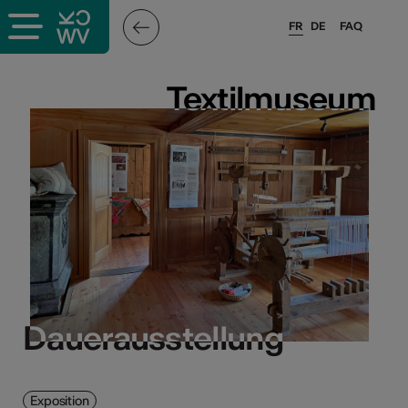
FR
DE
FAQ
Textilmuseum
Textilmuseum
Dauerausstellung
Dauerausstellung
Exposition