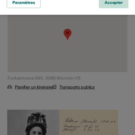
Paramètres
Accepter
Furkastrasse 665, 3985 Münster VS
Planifier un itinéraire
Transports publics