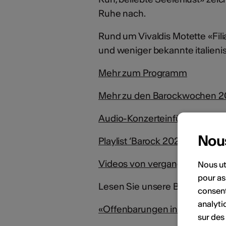
Ruhe nach.
Rund um Vivaldis Motette «F
und weniger bekannte italien
Mehr zum Programm
Mehr zu den Barockwochen 
Audio-Konzerteinführung
Nou
Playlist ‘Barock 2026’ auf Spot
Videos von vergangenen Kon
Nous ut
pour as
Lesen Sie unsere Blog-Einträ
consent
analyti
«Offenbarungen in der Barockki
sur des