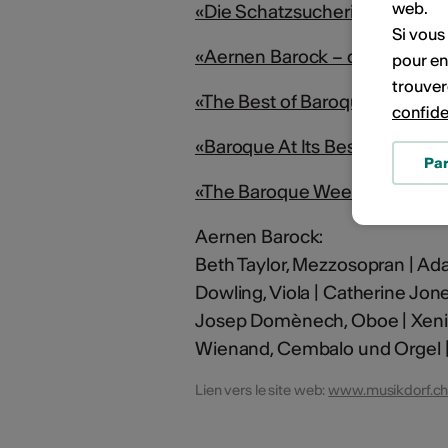
web.
«Die Schatzsucherin», July 20
Si vous
«Aernen Barock – der Friede sei
pour en
trouver
«The Best of Baroque and Beau
confide
«Baroque At Its Best», Juli 201
Pa
«The Baroque Weeks Begin!», J
Aernen Barock:
Beth Taylor, Mezzosopran | Ada 
Dowling, Viola | Catherine Jone
Josep Domènech, Oboe | Xenia L
Wienand, Cembalo und Orgel |
Lien vers le site web:
www.musikdorf.ch