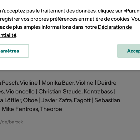
24, by Andreas Zurbriggen
 n’acceptez pas le traitement des données, cliquez sur «Para
 mit dir», Juli 2022, von Madeleine Hirsiger
registrer vos propres préférences en matière de cookies. Vo
ez de plus amples informations dans notre
Déclaration de
mont», Juli 2018, von Sarah Batschelet
ntialité
.
7, von Sarah Batschelet
ramètres
Accep
uli 2015, von Sarah Batschelet
Pesch, Violine | Monika Baer, Violine | Deirdre
s, Violoncello | Christian Staude, Kontrabass |
öffler, Oboe | Javier Zafra, Fagott | Sebastian
 Mike Fentross, Theorbe
/de/barock