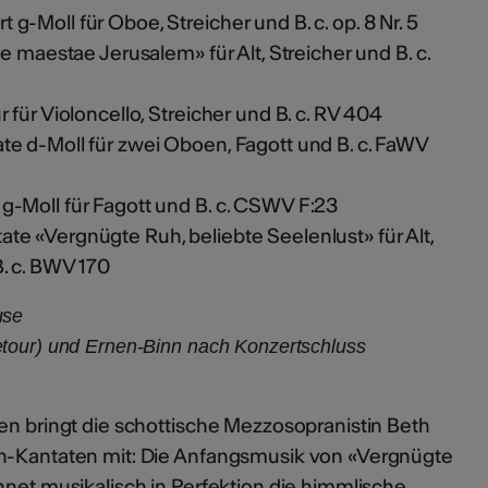
t g-Moll für Oboe, Streicher und B. c. op. 8 Nr. 5
e maestae Jerusalem» für Alt, Streicher und B. c.
für Violoncello, Streicher und B. c. RV 404
te d-Moll für zwei Oboen, Fagott und B. c. FaWV
g-Moll für Fagott und B. c. CSWV F:23
ate «Vergnügte Ruh, beliebte Seelenlust» für Alt,
. c. BWV 170
use
tour) und Ernen-Binn nach Konzertschluss
en bringt die schottische Mezzosopranistin Beth
ch-Kantaten mit: Die Anfangsmusik von «Vergnügte
hnet musikalisch in Perfektion die himmlische