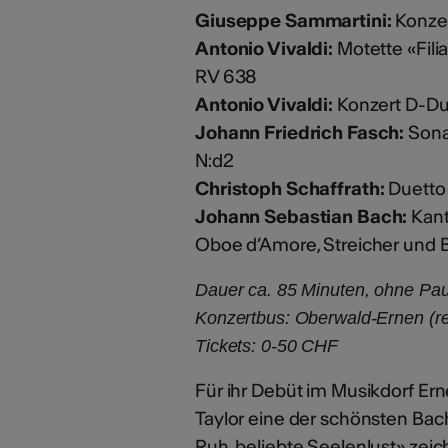
Giuseppe Sammartini:
Konzer
Antonio Vivaldi:
Motette «Filia
RV 638
Antonio Vivaldi:
Konzert D-Dur 
Johann Friedrich Fasch:
Sona
N:d2
Christoph Schaffrath:
Duetto 
Johann Sebastian Bach:
Kant
Oboe d’Amore, Streicher und B
Dauer ca. 85 Minuten, ohne Pa
Konzertbus: Oberwald-Ernen (re
Tickets: 0-50 CHF​​​​​​​​​​​​​​​
Für ihr Debüt im Musikdorf Ern
Taylor eine der schönsten Ba
Ruh, beliebte Seelenlust» zeic