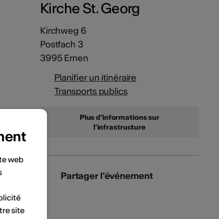
Kirche St. Georg
Kirchweg 6
Postfach 3
3995 Ernen
Planifier un itinéraire
Transports publics
Plus d'Informations sur
l'infrastructure
ment
ite web
s
Partager l'événement
licité
tre site