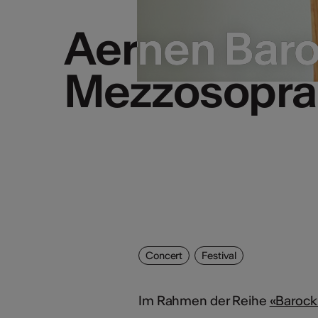
Aernen Baroc
Aernen Baroc
Mezzosopra
Mezzosopra
Concert
Festival
Im Rahmen der Reihe
«Barock