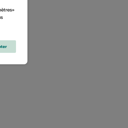
mètres»
us
ter