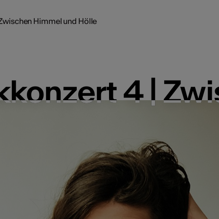
 Zwischen Himmel und Hölle
kkonzert 4 | Zw
kkonzert 4 | Zw