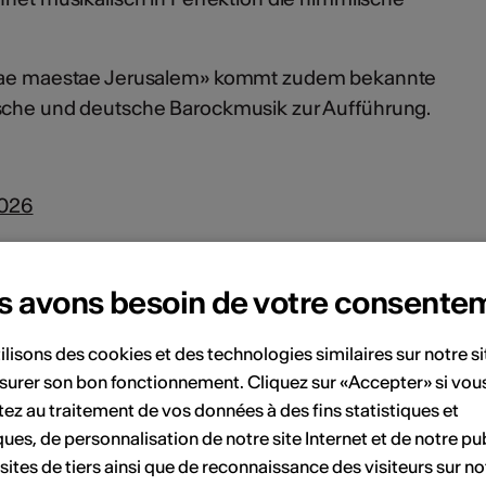
iliae maestae Jerusalem» kommt zudem bekannte
ische und deutsche Barockmusik zur Aufführung.
2026
s avons besoin de votre consente
ify
zerten
ilisons des cookies et des technologies similaires sur notre s
surer son bon fonctionnement. Cliquez sur «Accepter» si vou
ge aus den vergangenen Konzertsaisons:
ez au traitement de vos données à des fins statistiques et
ques, de personnalisation de notre site Internet et de notre pub
rche», Juli 2025, von Madeleine Hirsiger
 sites de tiers ainsi que de reconnaissance des visiteurs sur no