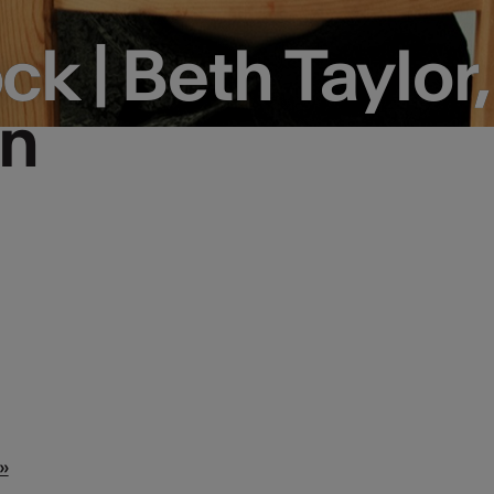
k | Beth Taylor,
k | Beth Taylor,
n
n
»