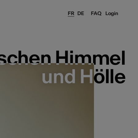
FR
DE
FAQ
Login
ischen Himmel
ischen Himmel
und Hölle
und Hölle