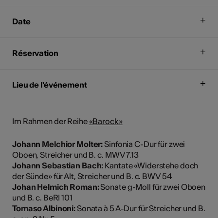
Date
Réservation
Lieu de l'événement
Im Rahmen der Reihe
«Barock»
Johann Melchior Molter:
Sinfonia C-Dur für zwei
Oboen, Streicher und B. c. MWV 7.13
Johann Sebastian Bach:
Kantate «Widerstehe doch
der Sünde» für Alt, Streicher und B. c. BWV 54
Johan Helmich Roman:
Sonate g-Moll für zwei Oboen
und B. c. BeRI 101
Tomaso Albinoni:
Sonata à 5 A-Dur für Streicher und B.