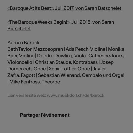
«Baroque At Its Best», Juli 2017, von Sarah Batschelet
«The Baroque Weeks Begin!», Juli 2015, von Sarah
Batschelet
Aernen Barock:
Beth Taylor, Mezzosopran | Ada Pesch, Violine | Monika
Baer, Violine | Deirdre Dowling, Viola | Catherine Jones,
Violoncello | Christian Staude, Kontrabass | Josep
Domènech, Oboe | Xenia Löffler, Oboe | Javier
Zafra, Fagott | Sebastian Wienand, Cembalo und Orgel
| Mike Fentross, Theorbe
Lien vers le site web:
www.musikdorf.ch/de/barock
Partager l'événement