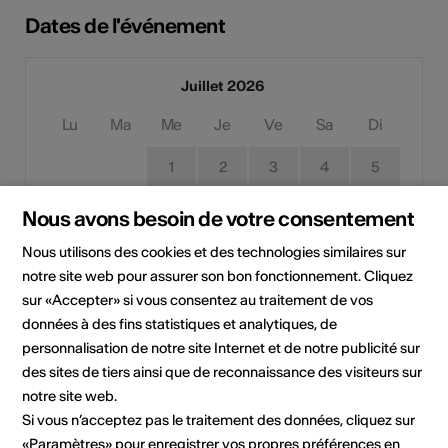
Dates de l'événement
Juillet 2026
Lu
Ma
Me
Je
Ve
Sa
Di
1
2
3
4
5
6
7
8
9
10
11
12
Nous avons besoin de votre consentement
13
14
15
16
17
18
19
Nous utilisons des cookies et des technologies similaires sur
notre site web pour assurer son bon fonctionnement. Cliquez
20
21
22
23
24
25
26
sur «Accepter» si vous consentez au traitement de vos
données à des fins statistiques et analytiques, de
27
28
29
30
31
personnalisation de notre site Internet et de notre publicité sur
des sites de tiers ainsi que de reconnaissance des visiteurs sur
Date de mise en œuvre
notre site web.
Pas de date de mise en œuvre
Si vous n’acceptez pas le traitement des données, cliquez sur
«Paramètres» pour enregistrer vos propres préférences en