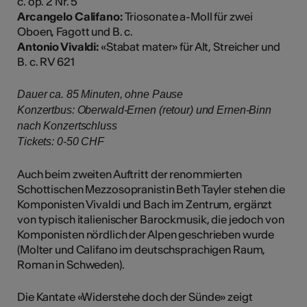
c. op. 2 Nr. 5
Arcangelo Califano:
Triosonate a-Moll für zwei
Oboen, Fagott und B. c.
Antonio Vivaldi:
«Stabat mater» für Alt, Streicher und
B. c. RV 621
Dauer ca. 85 Minuten, ohne Pause
Konzertbus: Oberwald-Ernen (retour) und Ernen-Binn
nach Konzertschluss
Tickets: 0-50 CHF​​​​​​​​​​​​​​​​​​​​​
Auch beim zweiten Auftritt der renommierten
Schottischen Mezzosopranistin Beth Tayler stehen die
Komponisten Vivaldi und Bach im Zentrum, ergänzt
von typisch italienischer Barockmusik, die jedoch von
Komponisten nördlich der Alpen geschrieben wurde
(Molter und Califano im deutschsprachigen Raum,
Roman in Schweden).
Die Kantate «Widerstehe doch der Sünde» zeigt