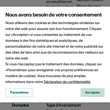
Place de parc
partiellement
Nous avons besoin de votre consentement
accessible en
fauteuil roulant
Nous utilisons des cookies et des technologies similaires sur
Détails sur l'accessibilité
notre site web pour assurer son bon fonctionnement. Cliquez
architecturale
sur «Accepter» si vous consentez au traitement de vos
données à des fins statistiques et analytiques, de
Organisateur
Théâtre Le Baladin
personnalisation de notre site Internet et de notre publicité sur
Théâtre Savièse
des sites de tiers ainsi que de reconnaissance des visiteurs sur
Route du Caro 40
notre site web.
1965 Savièse
Si vous n’acceptez pas le traitement des données, cliquez sur
Téléphone 027 395 45 60
«Paramètres» pour enregistrer vos propres préférences en
Réservations 027 395 45 60
matière de cookies. Vous trouverez de plus amples
E-Mail
informations dans notre
Déclaration de confidentialité
.
Site Internet
Paramètres
Accepter
Domaine
Type d'événement