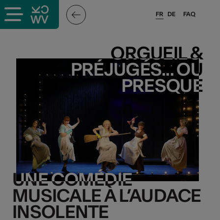
FR
DE
FAQ
ORGUEIL &
ORGUEIL &
PRÉJUGÉS... OU
PRÉJUGÉS... OU
PRESQUE
PRESQUE
UNE COMÉDIE
UNE COMÉDIE
MUSICALE À L’AUDACE
MUSICALE À L’AUDACE
INSOLENTE
INSOLENTE