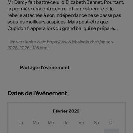
Mr Darcy fait battre celui d’Elizabeth Bennet. Pourtant,
la première rencontre entre le fier aristocrate et la
rebelle attachée à son indépendance ne se passe pas
sous les meilleurs auspices. Mais peut-être que
Cupidon frappera lors du grand bal qui se prépare…
Lien vers le site web:
https://www.lebaladin.ch/fr/saison-
2025-2026-1126.html
Partager l'événement
Dates de l'événement
Février 2026
Lu
Ma
Me
Je
Ve
Sa
Di