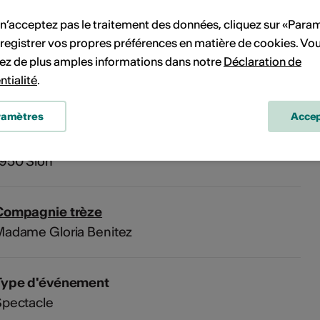
 n’acceptez pas le traitement des données, cliquez sur «Para
registrer vos propres préférences en matière de cookies. Vo
'événement
ez de plus amples informations dans notre
Déclaration de
ntialité
.
ramètres
Accep
ôle musique - Black Box, Sion
ue du Rawil 47
1950 Sion
Compagnie trèze
Madame Gloria Benitez
Type d'événement
Spectacle