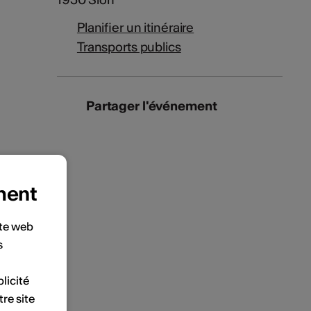
Planifier un itinéraire
Transports publics
Partager l'événement
ment
ite web
s
licité
tre site