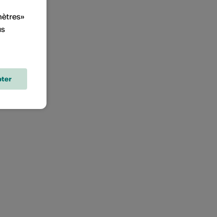
mètres»
us
ter