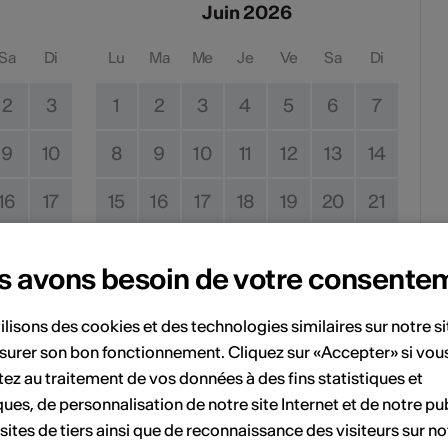
Juin 2026
Sa
Di
Lu
Ma
Me
Je
Ve
Sa
Di
2
3
1
2
3
4
5
6
7
9
10
8
9
10
11
12
13
14
16
17
15
16
17
18
19
20
21
23
24
22
23
24
25
26
27
28
s avons besoin de votre consente
30
31
29
30
ilisons des cookies et des technologies similaires sur notre s
surer son bon fonctionnement. Cliquez sur «Accepter» si vou
ez au traitement de vos données à des fins statistiques et
Pas de date de mise en œuvre
ques, de personnalisation de notre site Internet et de notre pub
 sites de tiers ainsi que de reconnaissance des visiteurs sur no
vénement à votre calendrier.