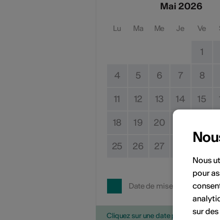
Mai 2026
Lu
Ma
Me
Je
Ve
1
4
5
6
7
8
11
12
13
14
15
18
19
20
21
22
Nou
25
26
27
28
29
Nous ut
pour as
consent
Date de mise en œuvre
analyti
sur des
Cliquez sur une date pour ajouter l'é