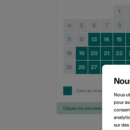
1
4
5
6
7
8
11
12
13
14
15
18
19
20
21
22
25
26
27
28
29
Nou
Date de mise en œuvre
Nous ut
pour as
Cliquez sur une date pour ajouter l'é
consent
analyti
sur des