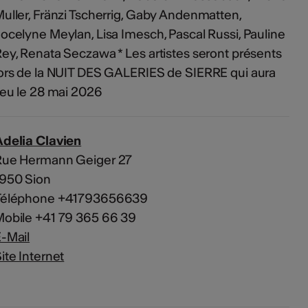
uller, Fränzi Tscherrig, Gaby Andenmatten,
ocelyne Meylan, Lisa Imesch, Pascal Russi, Pauline
ey, Renata Seczawa * Les artistes seront présents
ors de la NUIT DES GALERIES de SIERRE qui aura
ieu le 28 mai 2026
delia Clavien
Rue Hermann Geiger 27
1950 Sion
Téléphone +41793656639
obile +41 79 365 66 39
-Mail
ite Internet