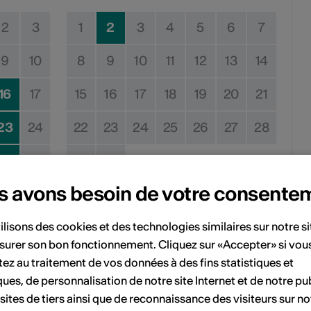
2
3
1
2
3
4
5
6
7
9
10
8
9
10
11
12
13
14
16
17
15
16
17
18
19
20
21
23
24
22
23
24
25
26
27
28
30
31
29
30
s avons besoin de votre consente
Pas de date de mise en œuvre
ilisons des cookies et des technologies similaires sur notre s
surer son bon fonctionnement. Cliquez sur «Accepter» si vou
vénement à votre calendrier.
ez au traitement de vos données à des fins statistiques et
ques, de personnalisation de notre site Internet et de notre pub
 sites de tiers ainsi que de reconnaissance des visiteurs sur no