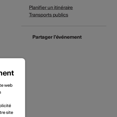
Planifier un itinéraire
Transports publics
Partager l'événement
ment
ite web
s
licité
tre site