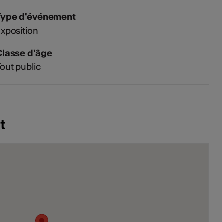
Type d'événement
xposition
Classe d'âge
out public
t