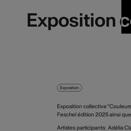
Exposition c
Exposition c
Exposition
Exposition collective "Couleurs 
Feschel édition 2025 ainsi que l
Artistes participants: Adélia