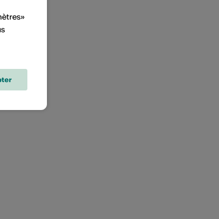
mètres»
us
ter