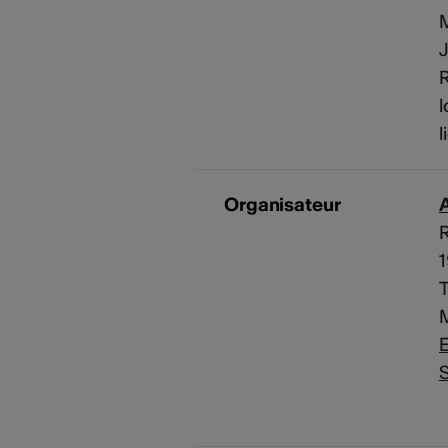
M
J
R
l
l
Organisateur
A
M
E
S