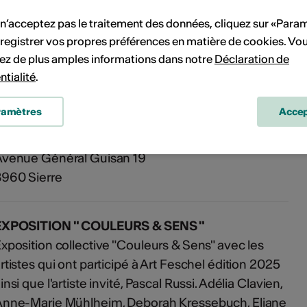
'événement
 n’acceptez pas le traitement des données, cliquez sur «Para
registrer vos propres préférences en matière de cookies. Vo
ez de plus amples informations dans notre
Déclaration de
PDF
ntialité
.
ramètres
Accep
alerie Art for You
Avenue Général Guisan 19
960 Sierre
EXPOSITION " COULEURS & SENS "
xposition collective "Couleurs & Sens" avec les
rtistes qui ont participé à Art Feschel édition 2025
insi que l'artiste invité, Pascal Russi. Adélia Clavien,
nne-Marie Mühlheim, Deborah Kressebuch, Eliane