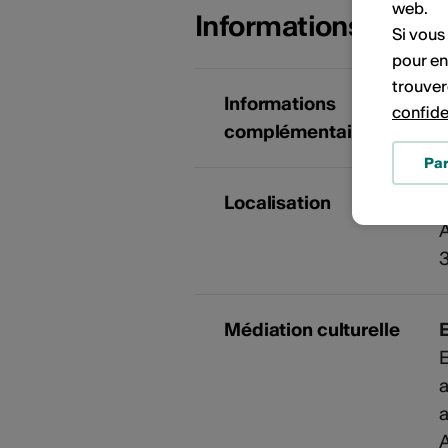
web.
Informations sur l
Si vous
pour en
trouver
Informations
confide
complémentaires
Pa
Localisation
G
3
Médiation culturelle
E
a
a
A