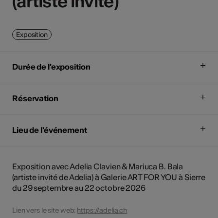
(artiste invité)
(artiste invité)
Exposition
Durée de l'exposition
Réservation
Lieu de l'événement
Exposition avec Adelia Clavien & Mariuca B. Bala
(artiste invité de Adelia) à Galerie ART FOR YOU à Sierre
du 29 septembre au 22 octobre 2026
Lien vers le site web:
https://adelia.ch