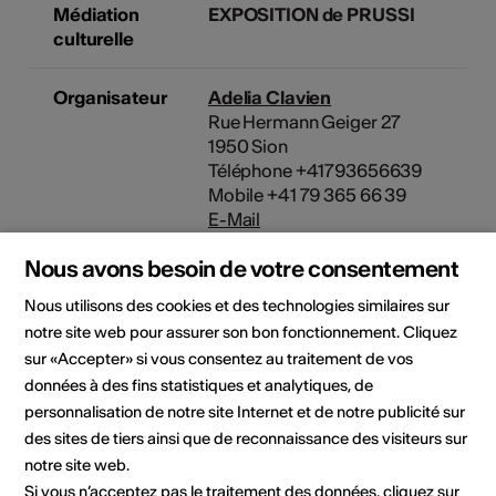
Médiation
EXPOSITION de PRUSSI
culturelle
Organisateur
Adelia Clavien
Rue Hermann Geiger 27
1950 Sion
Téléphone +41793656639
Mobile +41 79 365 66 39
E-Mail
Site Internet
Nous avons besoin de votre consentement
Nous utilisons des cookies et des technologies similaires sur
notre site web pour assurer son bon fonctionnement. Cliquez
Domaine
Type d'événement
sur «Accepter» si vous consentez au traitement de vos
Exposition
données à des fins statistiques et analytiques, de
Classe d'âge
personnalisation de notre site Internet et de notre publicité sur
Tout public
des sites de tiers ainsi que de reconnaissance des visiteurs sur
notre site web.
Si vous n’acceptez pas le traitement des données, cliquez sur