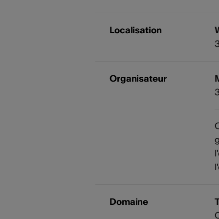
Localisation
W
3
Organisateur
M
3
C
l
l
Domaine