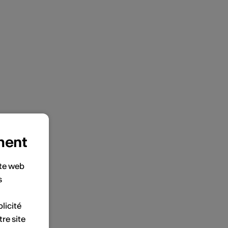
ment
ite web
s
licité
tre site