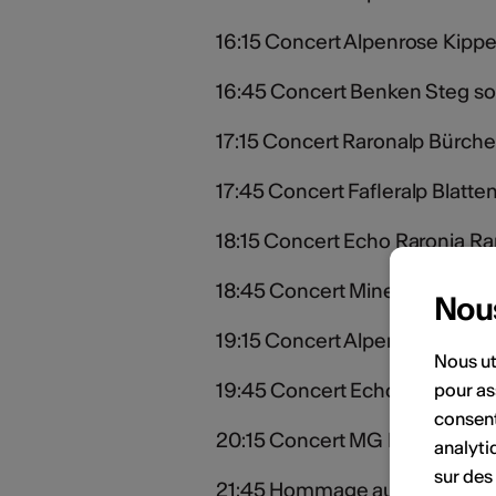
16:15 Concert Alpenrose Kippe
16:45 Concert Benken Steg so
17:15 Concert Raronalp Bürche
17:45 Concert Fafleralp Blatte
18:15 Concert Echo Raronia Ra
18:45 Concert Minerva Ferden 
Nou
19:15 Concert Alpenglühn Auss
Nous ut
19:45 Concert Echo der Bergler
pour as
consent
20:15 Concert MG Kandersteg d
analyti
sur des
21:45 Hommage aux vétérans (L