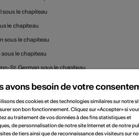
l sous le chapiteau
us le chapiteau
n sous le chapiteau
n sous le chapiteau
ron-St. German sous le chapiteau
sous le chapiteau
s avons besoin de votre consente
erberg sous le chapiteau
ilisons des cookies et des technologies similaires sur notre s
 Eischoll sous le chapiteau
surer son bon fonctionnement. Cliquez sur «Accepter» si vou
ez au traitement de vos données à des fins statistiques et
ans la tente de fête
ques, de personnalisation de notre site Internet et de notre pub
 sites de tiers ainsi que de reconnaissance des visiteurs sur no
uBlaSka) sous la tente de fête