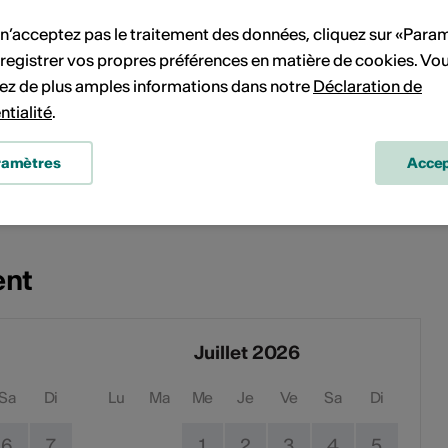
 n’acceptez pas le traitement des données, cliquez sur «Para
te de fête
registrer vos propres préférences en matière de cookies. Vo
ccueillir à la fête des musiques de district à
ez de plus amples informations dans notre
Déclaration de
ntialité
.
le, pleine de musique, de convivialité et de bonne
ramètres
Accep
ent
Juillet 2026
Sa
Di
Lu
Ma
Me
Je
Ve
Sa
Di
6
7
1
2
3
4
5