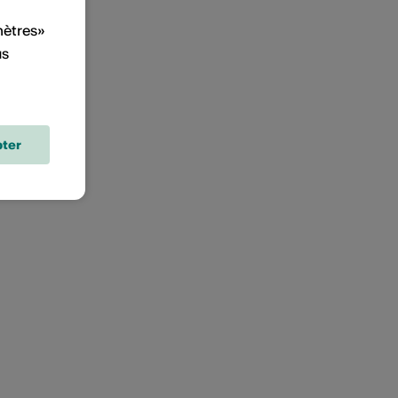
mètres»
us
ter