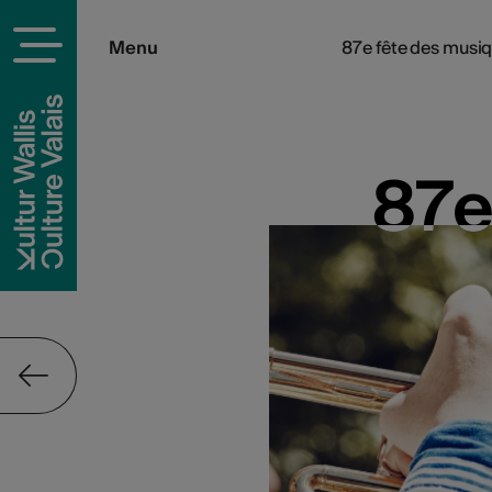
Menu
87e fête des musiqu
87e
87e