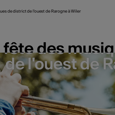
es de district de l'ouest de Rarogne à Wiler
 fête des musiqu
 fête des musiqu
de l'ouest de 
de l'ouest de 