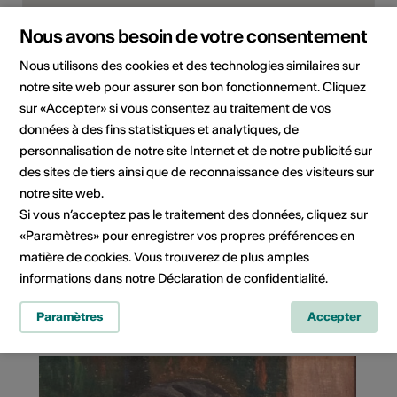
Nous avons besoin de votre consentement
Nous utilisons des cookies et des technologies similaires sur
notre site web pour assurer son bon fonctionnement. Cliquez
sur «Accepter» si vous consentez au traitement de vos
données à des fins statistiques et analytiques, de
personnalisation de notre site Internet et de notre publicité sur
des sites de tiers ainsi que de reconnaissance des visiteurs sur
Rue du Village 45, 1874 Champéry
notre site web.
Si vous n’acceptez pas le traitement des données, cliquez sur
Planifier un itinéraire
Transports publics
«Paramètres» pour enregistrer vos propres préférences en
matière de cookies. Vous trouverez de plus amples
informations dans notre
Déclaration de confidentialité
.
Paramètres
Accepter
Cela pourrait vous intéresser