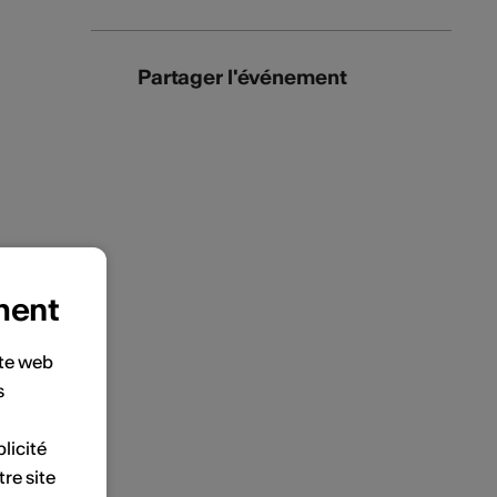
Partager l'événement
ment
ite web
s
licité
tre site