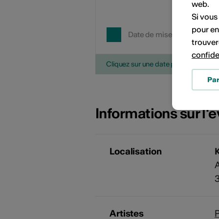
web.
Si vous
pour en
Date de mise en œuvre
trouver
confide
Cliquez sur une date pour ajouter l'é
Pa
Informations sur l
Localisation
A
Artistes