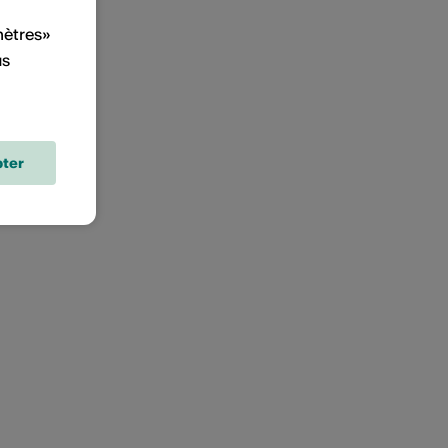
mètres»
us
ter