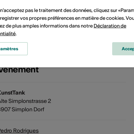
 n’acceptez pas le traitement des données, cliquez sur «Para
registrer vos propres préférences en matière de cookies. Vo
Pas de date de mise en œuvre
ez de plus amples informations dans notre
Déclaration de
ntialité
.
vénement à votre calendrier.
ramètres
Accep
'événement
KunstTank
lte Simplonstrasse 2
3907 Simplon Dorf
Pedro Rodrigues