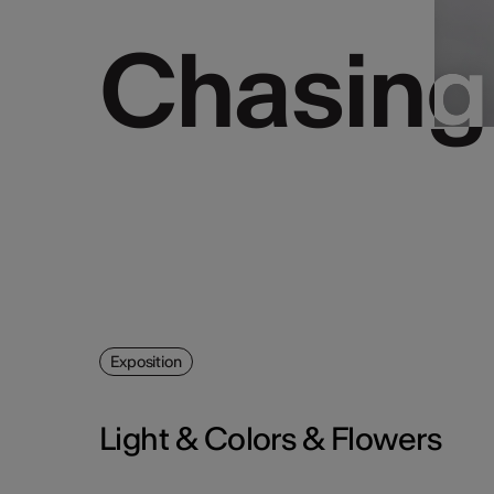
Chasing
Chasing
Exposition
Light & Colors & Flowers