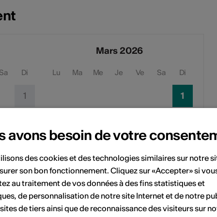
ent
Mars 2026
Sa
Di
Lu
Ma
Me
Je
Ve
Sa
Di
1
1
7
8
2
3
4
5
6
7
8
s avons besoin de votre consente
14
15
9
10
11
12
13
14
15
ilisons des cookies et des technologies similaires sur notre s
21
22
16
17
18
19
20
21
22
surer son bon fonctionnement. Cliquez sur «Accepter» si vou
ez au traitement de vos données à des fins statistiques et
28
23
24
25
26
27
28
29
ques, de personnalisation de notre site Internet et de notre pub
 sites de tiers ainsi que de reconnaissance des visiteurs sur no
30
31