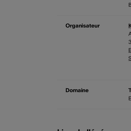
B
Organisateur
A
E
S
Domaine
E