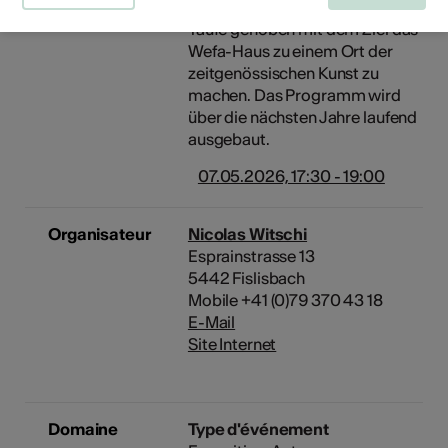
2025 «ART Wefa-Haus» aus der
Taufe gehoben mit dem Ziel das
Wefa-Haus zu einem Ort der
zeitgenössischen Kunst zu
machen. Das Programm wird
über die nächsten Jahre laufend
ausgebaut.
07.05.2026, 17:30 - 19:00
Organisateur
Nicolas Witschi
Esprainstrasse 13
5442 Fislisbach
Mobile +41 (0)79 370 43 18
E-Mail
Site Internet
Domaine
Type d'événement