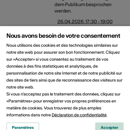
dem Publikum besprochen
werden.
26.04.2026, 17:30 - 19:00
Nous avons besoin de votre consentement
Gespräch Nicolas Witschi –
Nous utilisons des cookies et des technologies similaires sur
Felix Grundhöfer
notre site web pour assurer son bon fonctionnement. Cliquez
Austausch über
sur «Accepter» si vous consentez au traitement de vos
grenzüberschreitende
données à des fins statistiques et analytiques, de
Zusammenarbeit, Aufbau von
personnalisation de notre site Internet et de notre publicité sur
Kunstorten und nachhaltige
des sites de tiers ainsi que de reconnaissance des visiteurs sur
kulturelle Vernetzung. Kurt
notre site web.
Hockenjos und Felix
Grundhöfer haben in Lahr das
Si vous n’acceptez pas le traitement des données, cliquez sur
alte Pumpwerk des ehemaligen
«Paramètres» pour enregistrer vos propres préférences en
französischen Flugplatzes zum
matière de cookies. Vous trouverez de plus amples
Ausstellungs- und Projektraum
informations dans notre
Déclaration de confidentialité
.
Kunstort Pumpwerk
verwandelt. Nicolas Witschi hat
Paramètres
Accepter