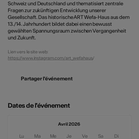
Schweiz und Deutschland und thematisiert zentrale
Fragen zur zukünftigen Entwicklung unserer
Gesellschaft. Das historische ART Wefa-Haus aus dem
13./14. Jahrhundert bildet dabei einen bewusst
gewählten Spannungsraum zwischen Vergangenheit
und Zukunft.
Lien vers le site web:
https://www.instagram.com/art_wefahaus
/
Partager l'événement
Dates de l'événement
Avril 2026
Lu
Ma
Me
Je
Ve
Sa
Di