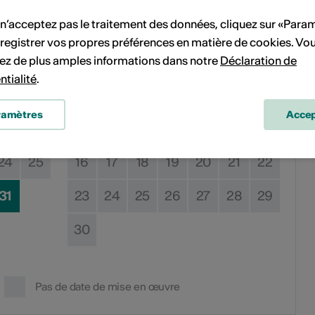
 n’acceptez pas le traitement des données, cliquez sur «Para
Sa
Di
Lu
Ma
Me
Je
Ve
Sa
Di
registrer vos propres préférences en matière de cookies. Vo
3
4
1
ez de plus amples informations dans notre
Déclaration de
ntialité
.
10
11
2
3
4
5
6
7
8
ramètres
Accep
17
18
9
10
11
12
13
14
15
24
25
16
17
18
19
20
21
22
31
23
24
25
26
27
28
29
30
Pas de date de mise en œuvre