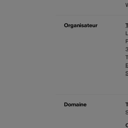
Organisateur
L
T
E
S
Domaine