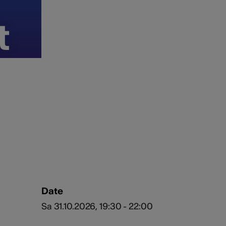
t
t
Date
Sa 31.10.2026, 19:30 - 22:00