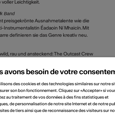
oller Leichtigkeit.
lk Band
nt preisgekrönte Ausnahmetalente wie die
i-Instrumentalistin Éadaoin Ní Mhaicín. Mit
arre definieren sie das Genre kreativ neu.
wild, rau und ansteckend: The Outcast Crew
Sound eine kräftige Portion Punk.
s avons besoin de votre consente
tevisp.ch/de/theater/tickets-programm
ilisons des cookies et des technologies similaires sur notre s
surer son bon fonctionnement. Cliquez sur «Accepter» si vou
ent
ez au traitement de vos données à des fins statistiques et
ques, de personnalisation de notre site Internet et de notre pub
 sites de tiers ainsi que de reconnaissance des visiteurs sur no
Novembre 2026