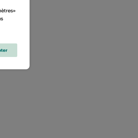
mètres»
us
ter