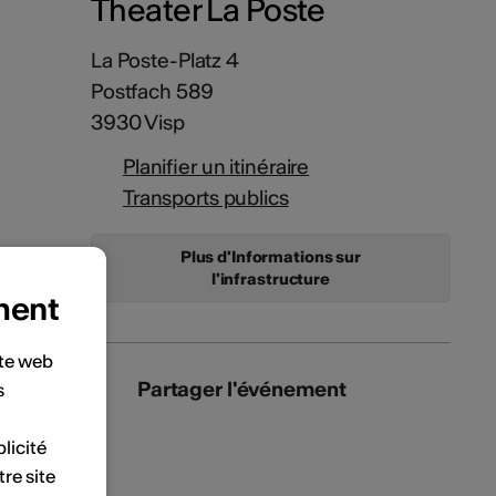
Theater La Poste
La Poste-Platz 4
Postfach 589
3930 Visp
Planifier un itinéraire
Transports publics
Plus d'Informations sur
l'infrastructure
ment
ite web
Partager l'événement
s
licité
tre site