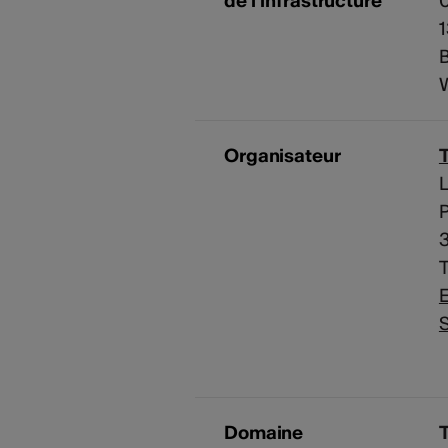
de l'infrastructure
0
1
B
Organisateur
L
T
E
S
Domaine