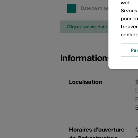
web.
Date de mise en œuvre
Si vous
pour en
trouver
Cliquez sur une date pour ajouter l'é
confide
Pa
Informations sur l
Localisation
L
Horaires d'ouverture
M