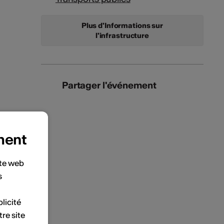
Plus d'Informations sur
l'infrastructure
Partager l'événement
ment
ite web
s
licité
tre site