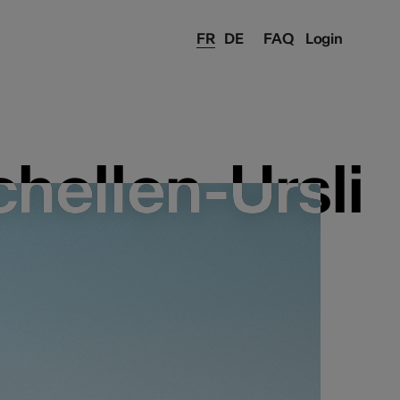
FR
DE
FAQ
Login
chellen-Ursli
chellen-Ursli