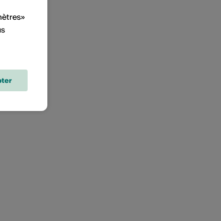
mètres»
us
ter