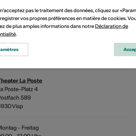
Pas de date de mise en œuvre
 n’acceptez pas le traitement des données, cliquez sur «Para
registrer vos propres préférences en matière de cookies. Vo
ez de plus amples informations dans notre
Déclaration de
vénement à votre calendrier.
ntialité
.
ramètres
Accep
'événement
Theater La Poste
a Poste-Platz 4
Postfach 589
3930 Visp
ontag - Freitag