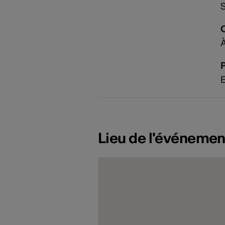
À
P
E
Lieu de l'événemen