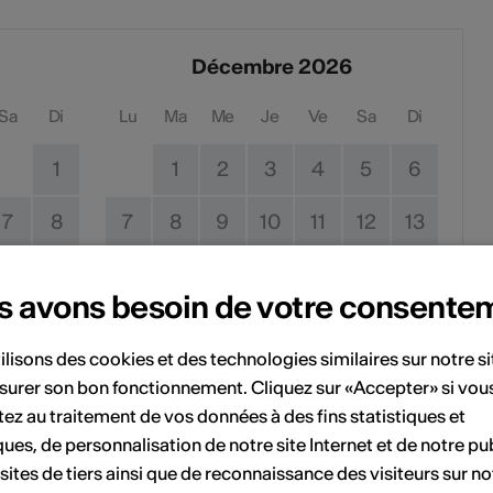
Décembre 2026
Sa
Di
Lu
Ma
Me
Je
Ve
Sa
Di
1
1
2
3
4
5
6
7
8
7
8
9
10
11
12
13
14
15
14
15
16
17
18
19
20
s avons besoin de votre consente
21
22
21
22
23
24
25
26
27
ilisons des cookies et des technologies similaires sur notre s
28
29
28
29
30
31
surer son bon fonctionnement. Cliquez sur «Accepter» si vou
ez au traitement de vos données à des fins statistiques et
ques, de personnalisation de notre site Internet et de notre pub
 sites de tiers ainsi que de reconnaissance des visiteurs sur no