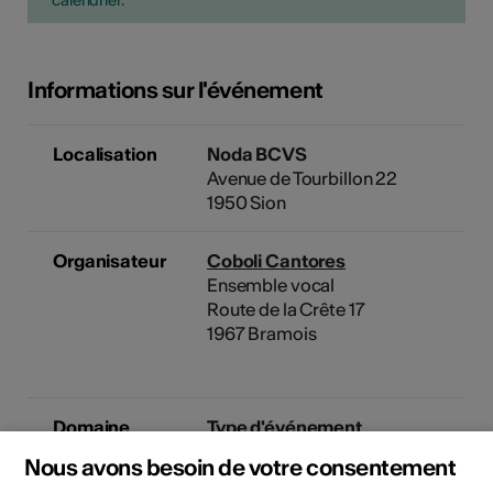
Informations sur l'événement
Localisation
Noda BCVS
Avenue de Tourbillon 22
1950 Sion
Organisateur
Coboli Cantores
Ensemble vocal
Route de la Crête 17
1967 Bramois
Domaine
Type d'événement
Concert
Nous avons besoin de votre consentement