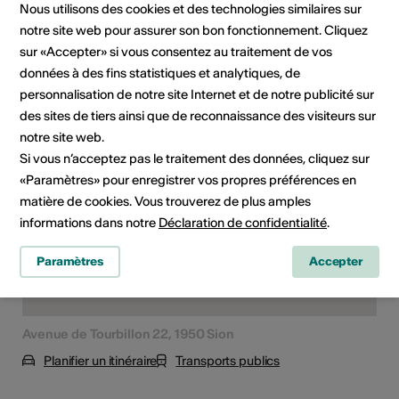
Classe d'âge
Nous utilisons des cookies et des technologies similaires sur
Tout public
notre site web pour assurer son bon fonctionnement. Cliquez
sur «Accepter» si vous consentez au traitement de vos
données à des fins statistiques et analytiques, de
personnalisation de notre site Internet et de notre publicité sur
Lieu de l'événement
des sites de tiers ainsi que de reconnaissance des visiteurs sur
notre site web.
Si vous n’acceptez pas le traitement des données, cliquez sur
«Paramètres» pour enregistrer vos propres préférences en
matière de cookies. Vous trouverez de plus amples
informations dans notre
Déclaration de confidentialité
.
Paramètres
Accepter
Avenue de Tourbillon 22, 1950 Sion
Planifier un itinéraire
Transports publics