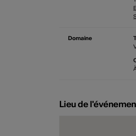
E
S
Domaine
V
À
Lieu de l'événemen