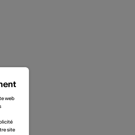
ment
ite web
s
licité
tre site