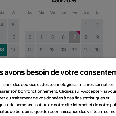
Août 2026
Sa
Di
Lu
Ma
Me
Je
Ve
Sa
Di
4
5
1
2
11
12
3
4
5
6
7
8
9
18
19
10
11
12
13
14
15
16
25
26
17
18
19
20
21
22
23
s avons besoin de votre consente
24
25
26
27
28
29
30
ilisons des cookies et des technologies similaires sur notre s
31
surer son bon fonctionnement. Cliquez sur «Accepter» si vou
ez au traitement de vos données à des fins statistiques et
ques, de personnalisation de notre site Internet et de notre pub
Pas de date de mise en œuvre
 sites de tiers ainsi que de reconnaissance des visiteurs sur no