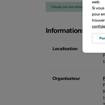
web.
Cliquez sur une date pour ajouter l'é
Si vous
pour en
trouver
confide
Informations sur l
Pa
Localisation
P
1
Organisateur
P
P
R