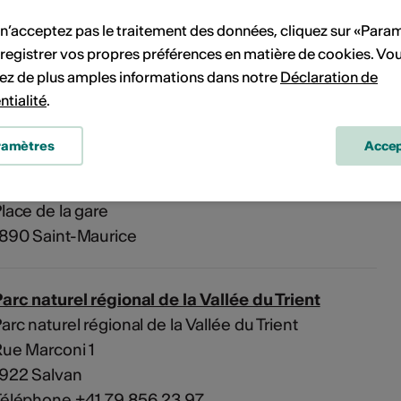
vénement à votre calendrier.
 n’acceptez pas le traitement des données, cliquez sur «Para
registrer vos propres préférences en matière de cookies. Vo
ez de plus amples informations dans notre
Déclaration de
ntialité
.
'événement
ramètres
Accep
Gare de St-Maurice
lace de la gare
890 Saint-Maurice
arc naturel régional de la Vallée du Trient
arc naturel régional de la Vallée du Trient
ue Marconi 1
1922 Salvan
Téléphone +41 79 856 23 97