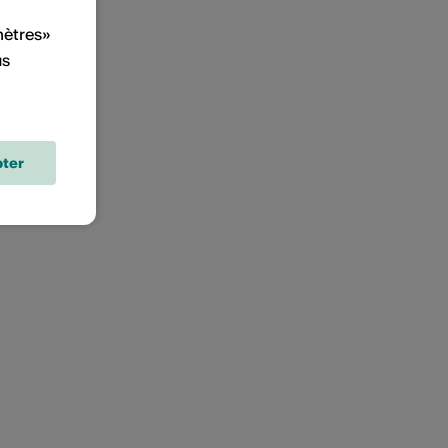
mètres»
us
ter