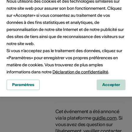
Nous utilisons des cookies et des technologies similaires sur
notre site web pour assurer son bon fonctionnement. Cliquez
sur «Accepter» si vous consentez au traitement de vos
Informations sur l'événement
données à des fins statistiques et analytiques, de
personnalisation de notre site Internet et de notre publicité sur
des sites de tiers ainsi que de reconnaissance des visiteurs sur
Localisation
Fondation Pierre Gianadda
notre site web.
Rue du Forum 59
Si vous n’acceptez pas le traitement des données, cliquez sur
1920 Martigny
«Paramètres» pour enregistrer vos propres préférences en
matière de cookies. Vous trouverez de plus amples
Organisateur
Martigny Tourisme
informations dans notre
Déclaration de confidentialité
.
Avenue de la Gare 6
1920 Martigny
Paramètres
Accepter
+41 27 720 49 49
info@martigny.com
Cet événement a été annoncé
via la plateforme
guidle.com
. Si
vous avez des question sur
l'événement, veuillez contacter