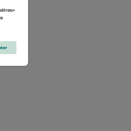
mètres»
us
ter