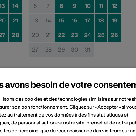
13
14
6
7
8
9
10
11
12
20
21
13
14
15
16
17
18
19
27
28
20
21
22
23
24
25
26
27
28
29
30
31
Pas de date de mise en œuvre
s avons besoin de votre consente
vénement à votre calendrier.
ilisons des cookies et des technologies similaires sur notre s
surer son bon fonctionnement. Cliquez sur «Accepter» si vou
ez au traitement de vos données à des fins statistiques et
'événement
ques, de personnalisation de notre site Internet et de notre pub
 sites de tiers ainsi que de reconnaissance des visiteurs sur no