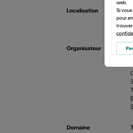
web.
Si vous
Localisation
pour en
R
trouver
confide
Organisateur
Pa
P
3
T
E
S
Domaine