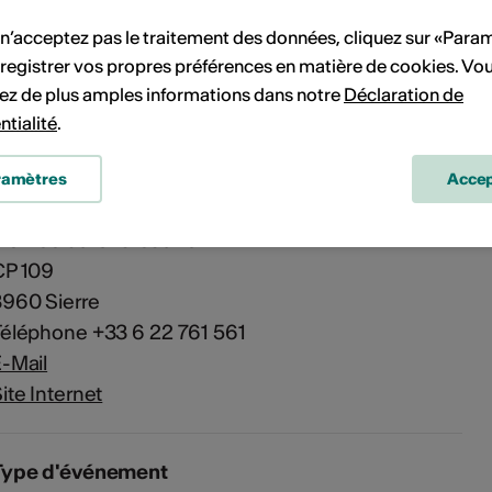
 n’acceptez pas le traitement des données, cliquez sur «Para
Musée du Vin
registrer vos propres préférences en matière de cookies. Vo
ue Ste-Catherine 6
ez de plus amples informations dans notre
Déclaration de
3960 SIERRE
ntialité
.
DreamAgo
ramètres
Accep
lume & Pellicule
Montée du Château 19
CP 109
960 Sierre
éléphone +33 6 22 761 561
-Mail
ite Internet
Type d'événement