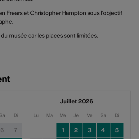
en Frears et Christopher Hampton sous l’objectif
aphe.
 du musée car les places sont limitées.
ent
Juillet 2026
Sa
Di
Lu
Ma
Me
Je
Ve
Sa
Di
6
7
1
2
3
4
5