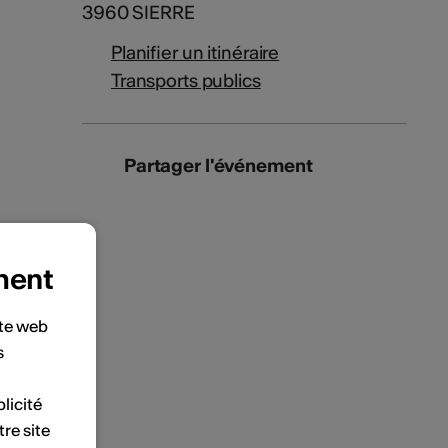
3960 SIERRE
Planifier un itinéraire
Transports publics
Partager l'événement
ment
ite web
s
licité
tre site