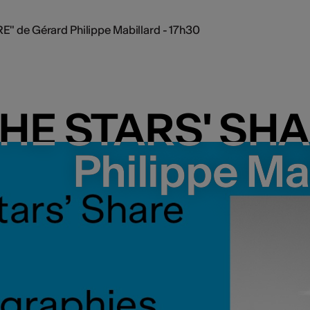
" de Gérard Philippe Mabillard - 17h30
HE STARS' SHA
HE STARS' SHA
Philippe Ma
Philippe Ma