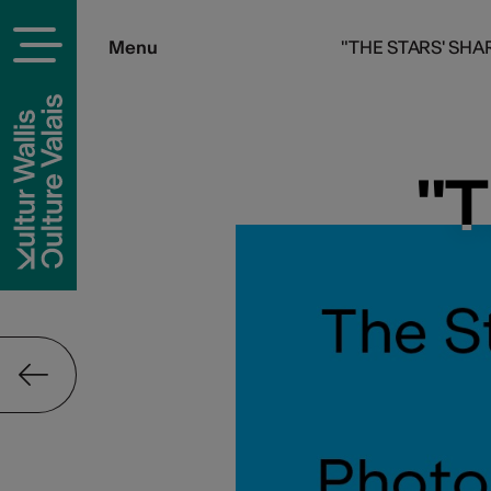
Menu
"THE STARS' SHARE
"T
"T