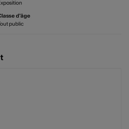
xposition
Classe d'âge
out public
t