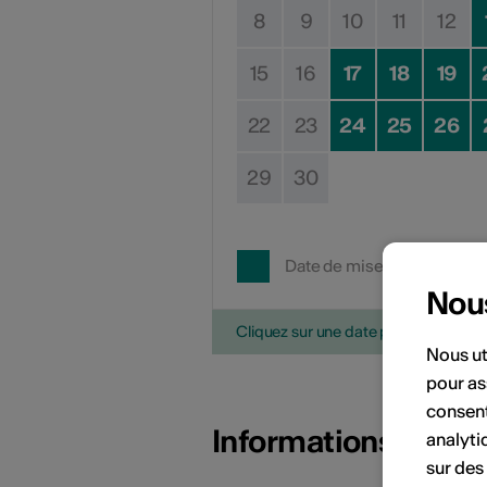
8
9
10
11
12
15
16
17
18
19
22
23
24
25
26
29
30
Date de mise en œuvre
Nou
Cliquez sur une date pour ajouter l'é
Nous ut
pour as
consent
Informations sur l
analyti
sur des