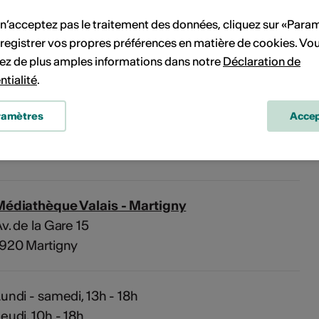
 n’acceptez pas le traitement des données, cliquez sur «Para
Pas de date de mise en œuvre
registrer vos propres préférences en matière de cookies. Vo
ez de plus amples informations dans notre
Déclaration de
vénement à votre calendrier.
ntialité
.
ramètres
Accep
'événement
Médiathèque Valais - Martigny
v. de la Gare 15
1920 Martigny
undi - samedi, 13h - 18h
eudi, 10h - 18h