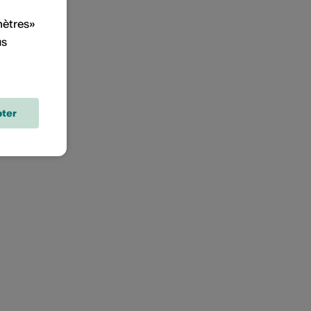
mètres»
us
ter