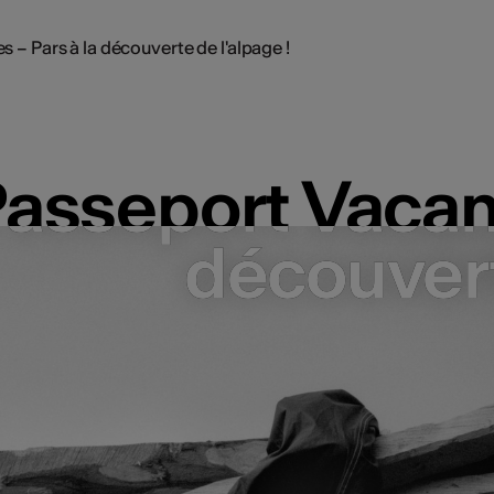
 – Pars à la découverte de l'alpage !
asseport Vacanc
asseport Vacanc
découvert
découvert