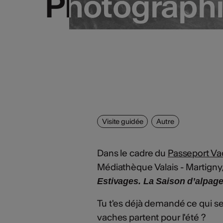
Photograph
Photograph
Visite guidée
Autre
Dans le cadre du
Passeport V
Médiathèque Valais - Martigny,
Estivages. La Saison d’alpag
Tu t'es déjà demandé ce qui s
vaches partent pour l'été ?