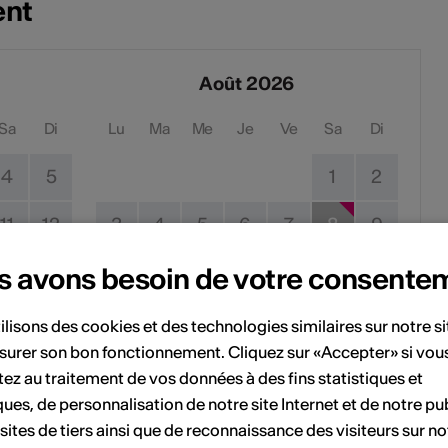
ent
Août 2026
Sa
Di
Lu
Ma
Me
Je
Ve
Sa
Di
4
5
1
2
11
12
3
4
5
6
7
8
9
s avons besoin de votre consente
18
19
10
11
12
13
14
15
16
25
26
17
18
19
20
21
22
23
ilisons des cookies et des technologies similaires sur notre s
surer son bon fonctionnement. Cliquez sur «Accepter» si vou
24
25
26
27
28
29
30
ez au traitement de vos données à des fins statistiques et
ques, de personnalisation de notre site Internet et de notre pub
31
 sites de tiers ainsi que de reconnaissance des visiteurs sur no