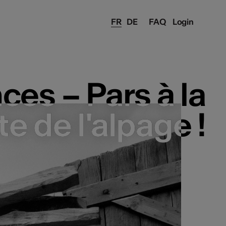
FR
DE
FAQ
Login
es – Pars à la
es – Pars à la
e de l'alpage !
e de l'alpage !