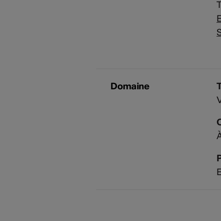
T
E
S
Domaine
V
À
P
E