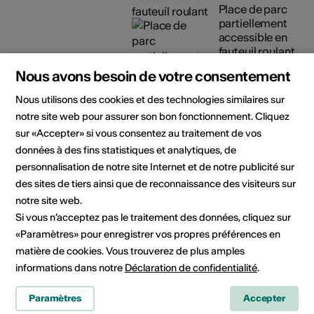
Place de parc
partiellement
accessible en
fauteuil roulant
Détails sur l'accessibilité
Nous avons besoin de votre consentement
architecturale
Nous utilisons des cookies et des technologies similaires sur
notre site web pour assurer son bon fonctionnement. Cliquez
Organisateur
Le Manoir de la Ville de
sur «Accepter» si vous consentez au traitement de vos
Martigny
données à des fins statistiques et analytiques, de
Centre d'art contemporain
personnalisation de notre site Internet et de notre publicité sur
3, Rue du Manoir
des sites de tiers ainsi que de reconnaissance des visiteurs sur
1920 Martigny
notre site web.
Téléphone 027 721 22 30
Réservations 027 721 22 30
Si vous n’acceptez pas le traitement des données, cliquez sur
Fax 027 721 22 32
«Paramètres» pour enregistrer vos propres préférences en
E-Mail
matière de cookies. Vous trouverez de plus amples
Site Internet
informations dans notre
Déclaration de confidentialité
.
Paramètres
Accepter