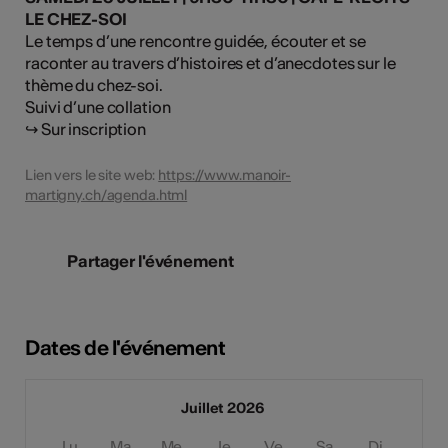
LE CHEZ-SOI
Le temps d’une rencontre guidée, écouter et se
raconter au travers d’histoires et d’anecdotes sur le
thème du chez-soi.
Suivi d’une collation
↪ Sur inscription
Lien vers le site web:
https://www.manoir-
martigny.ch/agenda.html
Partager l'événement
Dates de l'événement
Juillet 2026
Lu
Ma
Me
Je
Ve
Sa
Di