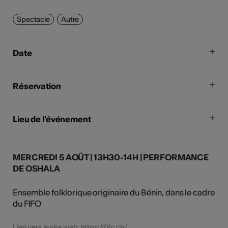
Spectacle
Autre
Date
Réservation
Lieu de l'événement
MERCREDI 5 AOÛT | 13H30-14H | PERFORMANCE
DE OSHALA
Ensemble folklorique originaire du Bénin, dans le cadre
du FIFO
Lien vers le site web:
https://fifo.ch
/