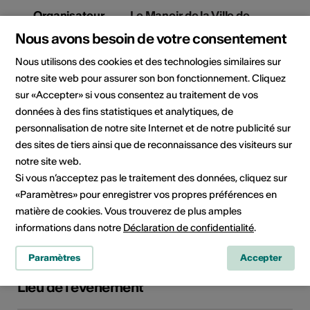
Organisateur
Le Manoir de la Ville de
Martigny
Nous avons besoin de votre consentement
Centre d'art contemporain
3, Rue du Manoir
Nous utilisons des cookies et des technologies similaires sur
1920 Martigny
notre site web pour assurer son bon fonctionnement. Cliquez
Téléphone 027 721 22 30
sur «Accepter» si vous consentez au traitement de vos
Réservations 027 721 22 30
données à des fins statistiques et analytiques, de
Fax 027 721 22 32
personnalisation de notre site Internet et de notre publicité sur
E-Mail
des sites de tiers ainsi que de reconnaissance des visiteurs sur
Site Internet
notre site web.
Si vous n’acceptez pas le traitement des données, cliquez sur
«Paramètres» pour enregistrer vos propres préférences en
Domaine
Type d'événement
matière de cookies. Vous trouverez de plus amples
Spectacle
Autre
informations dans notre
Déclaration de confidentialité
.
Paramètres
Accepter
Lieu de l'événement