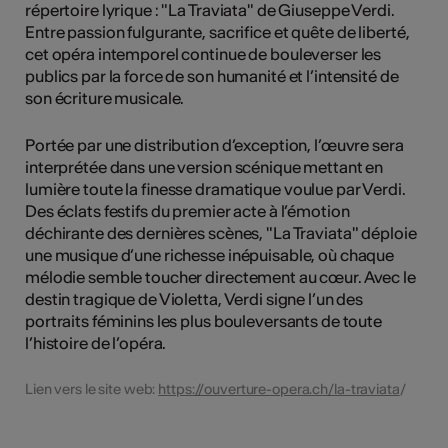
répertoire lyrique : "La Traviata" de Giuseppe Verdi.
Entre passion fulgurante, sacrifice et quête de liberté,
cet opéra intemporel continue de bouleverser les
publics par la force de son humanité et l’intensité de
son écriture musicale.
Portée par une distribution d’exception, l’œuvre sera
interprétée dans une version scénique mettant en
lumière toute la finesse dramatique voulue par Verdi.
Des éclats festifs du premier acte à l’émotion
déchirante des dernières scènes, "La Traviata" déploie
une musique d’une richesse inépuisable, où chaque
mélodie semble toucher directement au cœur. Avec le
destin tragique de Violetta, Verdi signe l’un des
portraits féminins les plus bouleversants de toute
l’histoire de l’opéra.
Lien vers le site web:
https://ouverture-opera.ch/la-traviata
/