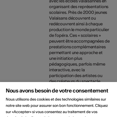
avec les écoles valaisannes en
organisant des représentations
scolaires. Près de 2000 jeunes
Valaisans découvrent ou
redécouvrent ainsi à chaque
production le monde particulier
de l’opéra. Ces « scolaires »
peuvent être accompagnées de
prestations complémentaires
permettant une approche et
une initiation plus
pédagogiques, parfois même
interactive, avec la
participation des artistes ou
des créateurs du spectacle.
Nous avons besoin de votre consentement
28.08.2026, 19:30 -
23.09.2026, 19:30
Nous utilisons des cookies et des technologies similaires sur
notre site web pour assurer son bon fonctionnement. Cliquez
Organisateur
Association Ouverture-Opéra
sur «Accepter» si vous consentez au traitement de vos