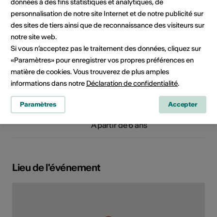
Ruelle des Pompes 7
données à des fins statistiques et analytiques, de
1950 Sion
personnalisation de notre site Internet et de notre publicité sur
Téléphone 027 322 42 46
des sites de tiers ainsi que de reconnaissance des visiteurs sur
E-Mail
notre site web.
Site Internet
Si vous n’acceptez pas le traitement des données, cliquez sur
«Paramètres» pour enregistrer vos propres préférences en
matière de cookies. Vous trouverez de plus amples
informations dans notre
Déclaration de confidentialité
.
Domaine
Type d'événement
Spectacle
Concert
Paramètres
Accepter
Classe d'âge
À partir de 6 ans
Lieu de l'événement