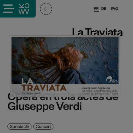
FR
DE
FAQ
La Traviata
La Traviata
Opéra en trois actes de
Opéra en trois actes de
Giuseppe Verdi
Giuseppe Verdi
Spectacle
Concert