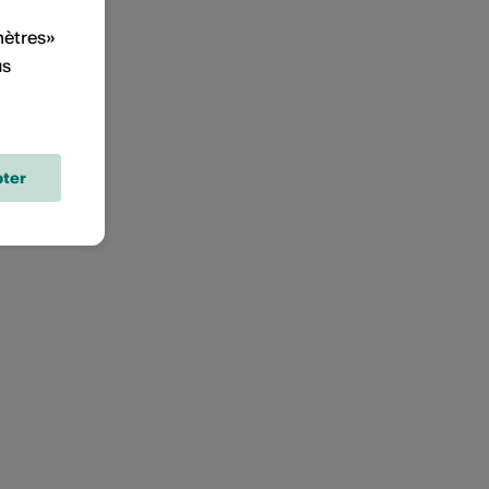
mètres»
us
ter