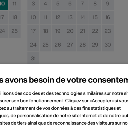
10
11
3
4
5
6
7
8
9
17
18
10
11
12
13
14
15
16
24
25
17
18
19
20
21
22
23
24
25
26
27
28
29
30
31
s avons besoin de votre consente
Pas de date de mise en œuvre
ilisons des cookies et des technologies similaires sur notre s
vénement à votre calendrier.
surer son bon fonctionnement. Cliquez sur «Accepter» si vou
ez au traitement de vos données à des fins statistiques et
ques, de personnalisation de notre site Internet et de notre pub
 sites de tiers ainsi que de reconnaissance des visiteurs sur no
'événement