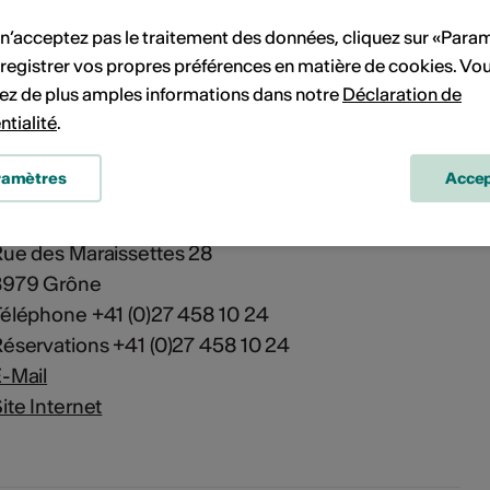
 n’acceptez pas le traitement des données, cliquez sur «Para
registrer vos propres préférences en matière de cookies. Vo
alle Recto Verso
ez de plus amples informations dans notre
Déclaration de
ue des Maraissettes 28
ntialité
.
3979 Grône
ramètres
Accep
alle Recto Verso
ue des Maraissettes 28
3979 Grône
éléphone +41 (0)27 458 10 24
éservations +41 (0)27 458 10 24
-Mail
ite Internet