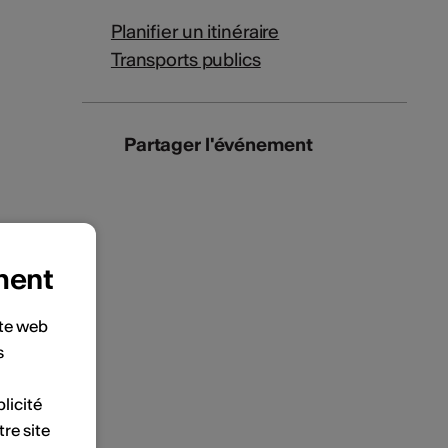
Planifier un itinéraire
Transports publics
Partager l'événement
ment
ite web
s
licité
tre site