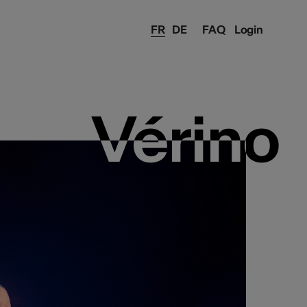
FR
DE
FAQ
Login
Vérino
Vérino