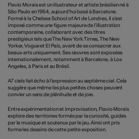
Flavio Morais est un illustrateur et artiste brésilien né à
São Paulo en 1954, aujourd'hui basé à Barcelone.
Formé à la Chelsea School of Art de Londres, il s'est
imposé comme une figure majeure de l'illustration
contemporaine, collaborant avec des titres
prestigieux tels que The New York Times, The New
Yorker, Vogue et El País, avant de se consacrer aux
beaux-arts uniquement. Ses œuvres sont exposées
internationalement, notamment à Barcelone, à Los
Angeles, à Paris et au Brésil.
A7 ciels fait écho à l’expression au septième ciel. Cela
suggère que même les plus petites choses peuvent
convier un sens de plénitude et de joie.
Entre expérimentation et improvisation, Flavio Morais
explore des territoires formés par la curiosité, guidés
par la musique et soutenus par le jeu. Ainsi ont pris
forme les dessins de cette petite exposition.