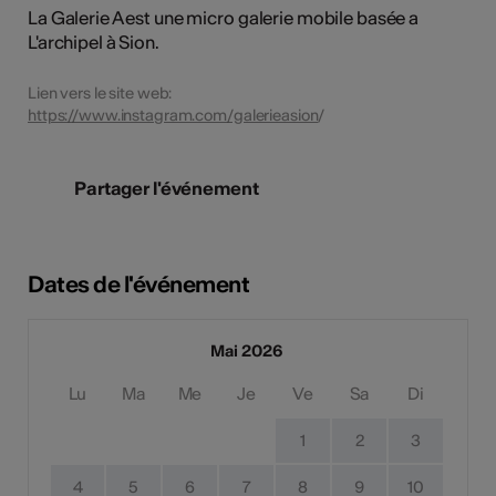
La Galerie A est une micro galerie mobile basée a
L'archipel à Sion.
Lien vers le site web:
https://www.instagram.com/galerieasion
/
Partager l'événement
Dates de l'événement
Mai 2026
Lu
Ma
Me
Je
Ve
Sa
Di
1
2
3
4
5
6
7
8
9
10