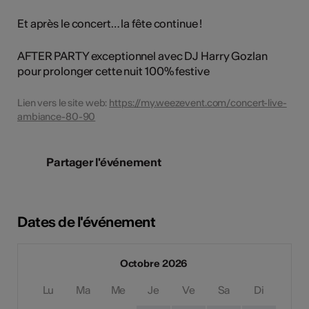
Et après le concert… la fête continue !
AFTER PARTY exceptionnel avec DJ Harry Gozlan
pour prolonger cette nuit 100% festive
Lien vers le site web:
https://my.weezevent.com/concert-live-
ambiance-80-90
Partager l'événement
Dates de l'événement
Octobre 2026
Lu
Ma
Me
Je
Ve
Sa
Di