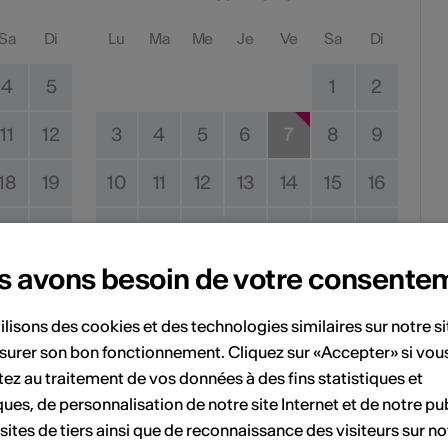
Sa
Di
Lu
Ma
Me
Je
Ve
Sa
Di
4
5
1
2
11
12
3
4
5
6
7
8
9
18
19
10
11
12
13
14
15
16
25
26
17
18
19
20
21
22
23
s avons besoin de votre consente
24
25
26
27
28
29
30
31
ilisons des cookies et des technologies similaires sur notre s
surer son bon fonctionnement. Cliquez sur «Accepter» si vou
ez au traitement de vos données à des fins statistiques et
ques, de personnalisation de notre site Internet et de notre pub
Pas de date de mise en œuvre
 sites de tiers ainsi que de reconnaissance des visiteurs sur no