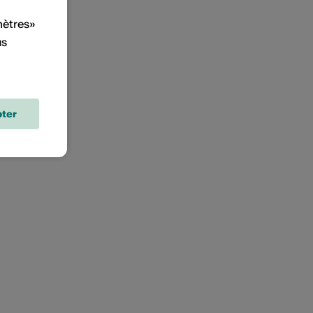
mètres»
us
ter