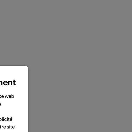
ment
ite web
s
licité
tre site