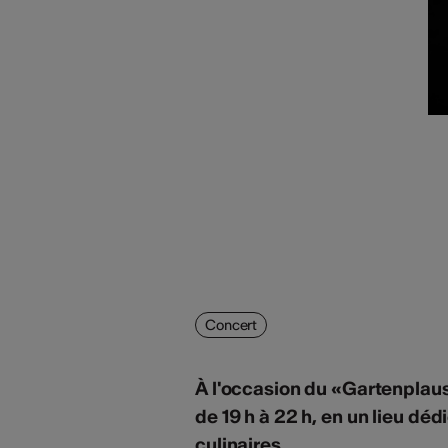
Concert
À l'occasion du «Gartenplaus
de 19 h à 22 h, en un lieu déd
culinaires.