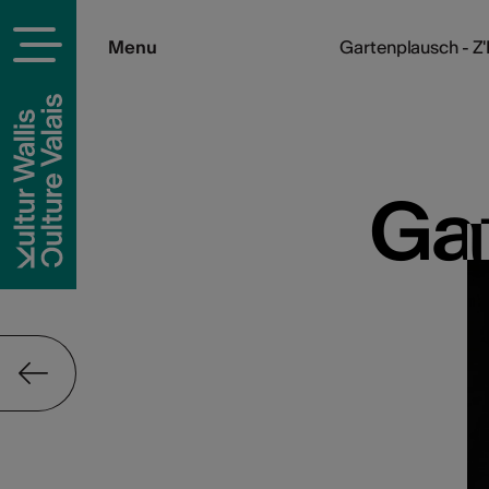
Menu
Gartenplausch - Z
Gar
Gar