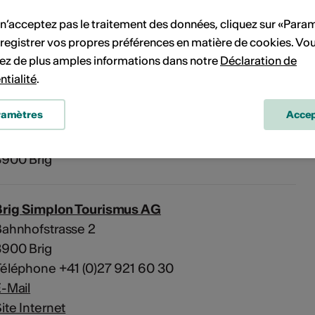
vénement à votre calendrier.
 n’acceptez pas le traitement des données, cliquez sur «Para
registrer vos propres préférences en matière de cookies. Vo
ez de plus amples informations dans notre
Déclaration de
ntialité
.
'événement
ramètres
Accep
lace de la ville de Brigue
3900 Brig
Brig Simplon Tourismus AG
ahnhofstrasse 2
3900 Brig
éléphone +41 (0)27 921 60 30
-Mail
ite Internet