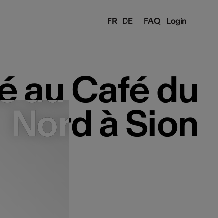
FR
DE
FAQ
Login
é au Café du
é au Café du
Nord à Sion
Nord à Sion