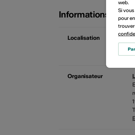
web.
Si vous
Informations sur l
pour en
trouver
confide
Localisation
r
Pa
Organisateur
E
r
T
E