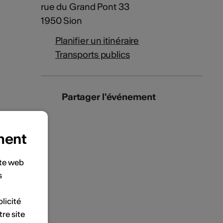
rue du Grand Pont 33
1950 Sion
Planifier un itinéraire
Transports publics
Partager l'événement
ment
ite web
s
licité
tre site