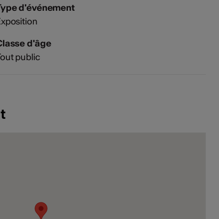
Type d'événement
xposition
Classe d'âge
out public
t