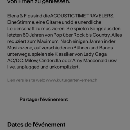
von Ernen zu geniessen.
Elena & Fips sind die ACOUSTIC TIME TRAVELERS.
Eine Stimme, eine Gitarre und die unendliche
Leidenschaft zu musizieren. Sie spielen Songs aus den
letzten 60 Jahren von Pop über Rock bis Country. Alles
reduziert zum Maximum. Nach einigen Jahren in der
Musikszene, auf verschiedenen Bühnen und Bands
unterwegs, spielen sie Klassiker von Lady Gaga,
AC/DC, Milow, Cinderella oder Amy Macdonald usw.
live, unplugged und unkompliziert.
Lien vers le site web:
www.kulturgarten-ernen.ch
Partager l'événement
Dates de l'événement