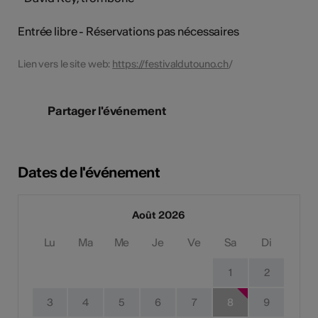
Entrée libre - Réservations pas nécessaires
Lien vers le site web:
https://festivaldutouno.ch
/
Partager l'événement
Dates de l'événement
Août 2026
Lu
Ma
Me
Je
Ve
Sa
Di
1
2
3
4
5
6
7
8
9