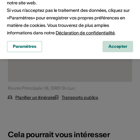
notre site web.
Lieu de l'événement
Si vous n’acceptez pas le traitement des données, cliquez sur
«Paramètres» pour enregistrer vos propres préférences en
matière de cookies. Vous trouverez de plus amples
informations dans notre
Déclaration de confidentialité
.
Paramètres
Accepter
Route Principale 18, 3961 St-Luc
Planifier un itinéraire
Transports publics
Cela pourrait vous intéresser