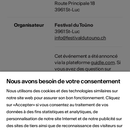
Route Principale 18
3961 St-Luc
Organisateur
Festival du Toûno
3961 St-Luc
info@festivaldutouno.ch
Cet événement a été annoncé
via la plateforme
guidle.com
. Si
vous avez des question sur
l'événement, veuillez contacter
Nous avons besoin de votre consentement
l'organisateur ou l'office du
tourisme compétent.
Nous utilisons des cookies et des technologies similaires sur
notre site web pour assurer son bon fonctionnement. Cliquez
Domaine
Type d'événement
sur «Accepter» si vous consentez au traitement de vos
Concert
données à des fins statistiques et analytiques, de
personnalisation de notre site Internet et de notre publicité sur
des sites de tiers ainsi que de reconnaissance des visiteurs sur