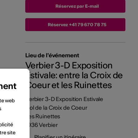
Réservez par E-mail
Réservez
+41 79 670 78 75
Lieu de l'événement
Verbier 3-D Exposition
Estivale: entre la Croix de
Coeur et les Ruinettes
ment
Verbier 3-D Exposition Estivale
ite web
Col de la Croix de Coeur
s
Les Ruinettes
licité
1936 Verbier
tre site
Planifier un itinéraire