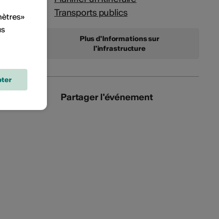
Transports publics
mètres»
us
Plus d'Informations sur
l'infrastructure
ter
Partager l'événement