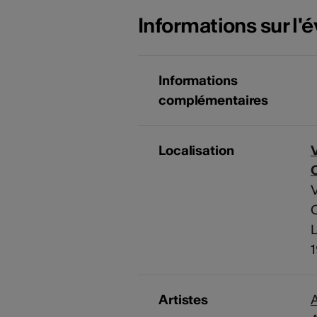
Informations sur l
Informations
complémentaires
Localisation
V
C
V
C
L
1
Artistes
A