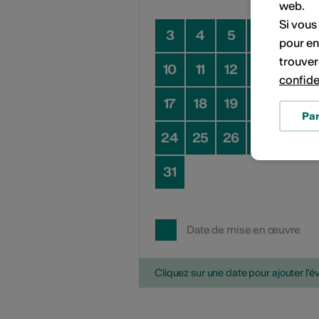
web.
Si vous
3
4
5
6
7
pour en
trouver
10
11
12
13
14
confide
17
18
19
20
21
Pa
24
25
26
27
28
31
Date de mise en œuvre
Cliquez sur une date pour ajouter l'é