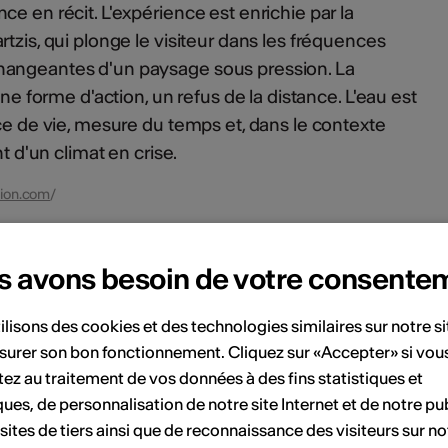
e en récit. L'expérience est enrichie par la
tzis, qui plonge le visiteur dans les fréquences
hangeantes d'un paysage sous pression. La
une forme d'action, un refus de la distance. L'eau est
rce de vie, mesure du temps et, dans le contexte
nt d'un climat en crise.
tion.com
/
s avons besoin de votre consente
ent
ilisons des cookies et des technologies similaires sur notre s
surer son bon fonctionnement. Cliquez sur «Accepter» si vou
Septembre 2026
ez au traitement de vos données à des fins statistiques et
Sa
Di
Lu
Ma
Me
Je
Ve
Sa
Di
ques, de personnalisation de notre site Internet et de notre pub
 sites de tiers ainsi que de reconnaissance des visiteurs sur no