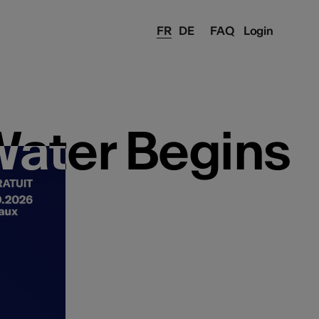
FR
DE
FAQ
Login
ater Begins
ater Begins