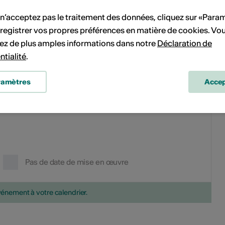
1
2
1
2
3
4
5
6
 n’acceptez pas le traitement des données, cliquez sur «Para
8
9
7
8
9
10
11
12
13
registrer vos propres préférences en matière de cookies. Vo
ez de plus amples informations dans notre
Déclaration de
15
16
14
15
16
17
18
19
20
ntialité
.
22
23
21
22
23
24
25
26
27
ramètres
Accep
29
30
28
29
30
Pas de date de mise en œuvre
vénement à votre calendrier.