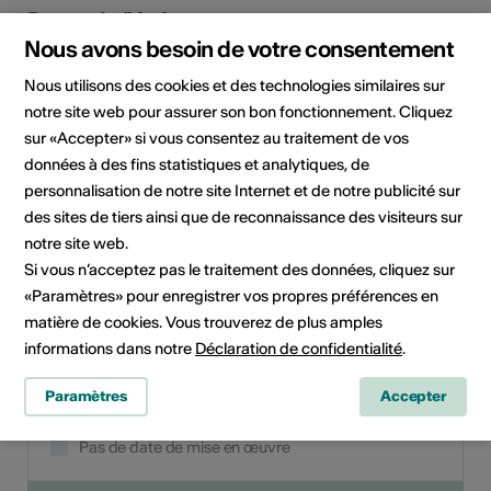
Dates de l'événement
Nous avons besoin de votre consentement
Nous utilisons des cookies et des technologies similaires sur
Juillet 2026
notre site web pour assurer son bon fonctionnement. Cliquez
Lu
Ma
Me
Je
Ve
Sa
Di
sur «Accepter» si vous consentez au traitement de vos
données à des fins statistiques et analytiques, de
1
2
3
4
5
personnalisation de notre site Internet et de notre publicité sur
des sites de tiers ainsi que de reconnaissance des visiteurs sur
6
7
8
9
10
11
12
notre site web.
13
14
15
16
17
18
19
Si vous n’acceptez pas le traitement des données, cliquez sur
«Paramètres» pour enregistrer vos propres préférences en
20
21
22
23
24
25
26
matière de cookies. Vous trouverez de plus amples
informations dans notre
Déclaration de confidentialité
.
27
28
29
30
31
Paramètres
Accepter
Date de mise en œuvre
Pas de date de mise en œuvre