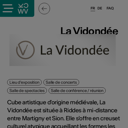
FR
DE
FAQ
ieux culturels
La Vidondée
La Vidondée
stes pros
sateurs
Lieu d'exposition
Salle de concerts
r
Salle de spectacles
Salle de conférence / réunion
e·s
Cube artistique d'origine médiévale, La
s
Vidondée est située à Riddes à mi-distance
entre Martigny et Sion. Elle s'offre en creuset
hnique
culturel atypique accueillant les formes les