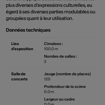
plus diverses d'expressions culturelles, eu
tiques
égard à ses diverses parties modulables ou
s
groupées quant à leur utilisation.
Données techniques
Lieu
Cimaises :
d'exposition
100.0 m
Nombre de salles :
2
Salle de
Jauge (nombre de places)
concerts
120
Profondeur de la scène
0.0 m
Largeur au cadre
0.0 m