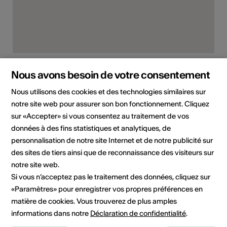
Rue de la Vidondée 2, 1908 Riddes
Nous avons besoin de votre consentement
Planifier un itinéraire
Transports publics
Nous utilisons des cookies et des technologies similaires sur
notre site web pour assurer son bon fonctionnement. Cliquez
Adresse
sur «Accepter» si vous consentez au traitement de vos
La Vidondée
données à des fins statistiques et analytiques, de
personnalisation de notre site Internet et de notre publicité sur
Riddes · arts & culture
des sites de tiers ainsi que de reconnaissance des visiteurs sur
Rue de la Vidondée 2
notre site web.
1908 Riddes
Si vous n’acceptez pas le traitement des données, cliquez sur
Téléphone +41797380339
«Paramètres» pour enregistrer vos propres préférences en
E-Mail
matière de cookies. Vous trouverez de plus amples
Site Internet
informations dans notre
Déclaration de confidentialité
.
Planifier un itinéraire